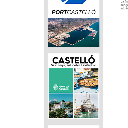
La fi
imáge
info