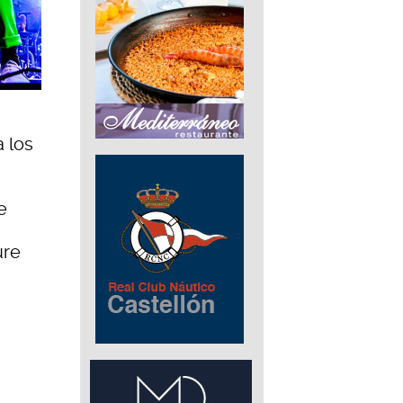
a los
e
ure