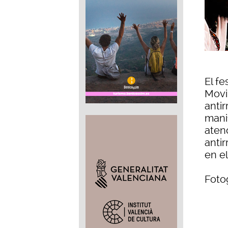
El fe
Movi
antir
mani
aten
anti
en el
Foto