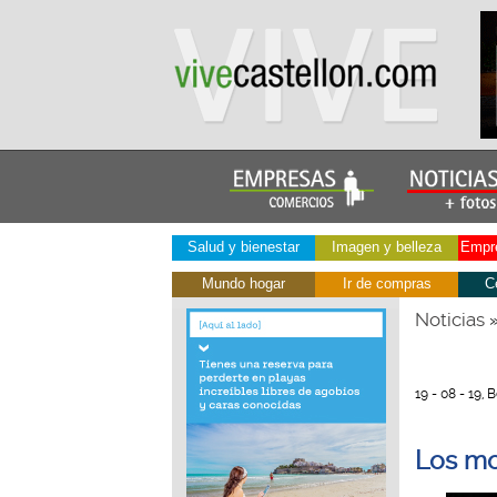
Salud y bienestar
Imagen y belleza
Empre
Mundo hogar
Ir de compras
C
Noticias
19 - 08 - 19,
Los mo