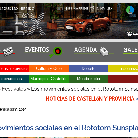
sas y servicios
Cultura y Ocio
Deporte
Enseñanz
elebraciones
Municipios Castellón
Mundo motor
Festivales
»
» Los movimientos sociales en el Rototom Suns
NOTICIAS DE CASTELLóN Y PROVINCIA
 Benicàssim, 2019
vimientos sociales en el Rototom Sunspl