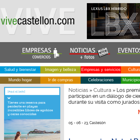
Salud y bienestar
Imagen y belleza
Empresas y servicios
Cultur
Mundo hogar
Ir de compras
Celebraciones
Municipio
Noticias
Cultura
»
» Los premi
participan en un diálogo de cie
durante su visita como jurados
05 - 06 - 23, Castellón