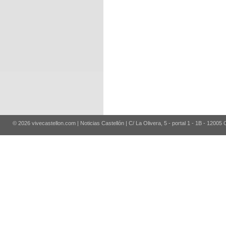
© 2026 vivecastellon.com | Noticias Castellón | C/ La Olivera, 5 - portal 1 - 1B - 12005 