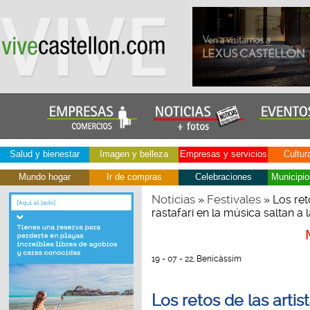
Salud y bienestar
Imagen y belleza
Empresas y servicios
Cultur
Mundo hogar
Ir de compras
Celebraciones
Municipio
Noticias
Festivales
»
» Los reto
rastafari en la música saltan a
19 - 07 - 22, Benicàssim
Los retos de las artis