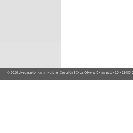
© 2026 vivecastellon.com | Noticias Castellón | C/ La Olivera, 5 - portal 1 - 1B - 12005 