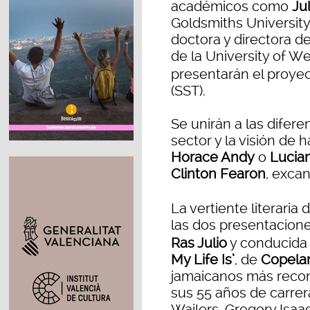
académicos como
Ju
Goldsmiths Universit
doctora y directora d
de la University of W
presentarán el proye
(SST).
Se unirán a las difere
sector y la visión de 
Horace Andy
o
Lucia
Clinton Fearon
, excan
La vertiente literaria 
las dos presentacione
Ras Julio
y conducida
My Life Is’
, de
Copela
jamaicanos más recon
sus 55 años de carrer
Wailers, Gregory Isaa