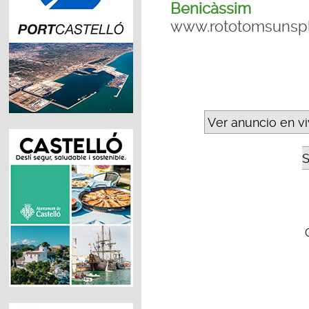
Benicàssim
www.rototomsunsp
Ver anuncio en v
S