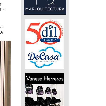
ón
te.
la
a.