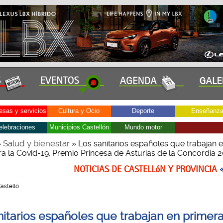
sas y servicios
Cultura y Ocio
Deporte
Enseñanz
elebraciones
Municipios Castellón
Mundo motor
Salud y bienestar
»
» Los sanitarios españoles que trabajan 
tra la Covid-19, Premio Princesa de Asturias de la Concordia 
NOTICIAS DE CASTELLóN Y PROVINCIA
Castelló
nitarios españoles que trabajan en primera