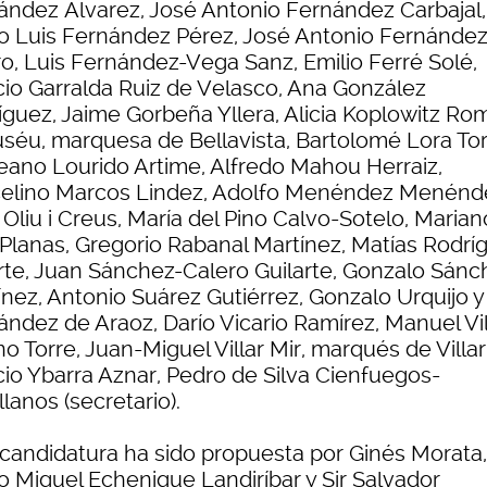
ández Álvarez, José Antonio Fernández Carbajal,
o Luis Fernández Pérez, José Antonio Fernánde
ro, Luis Fernández-Vega Sanz, Emilio Ferré Solé,
cio Garralda Ruiz de Velasco, Ana González
íguez, Jaime Gorbeña Yllera, Alicia Koplowitz Ro
uséu, marquesa de Bellavista, Bartolomé Lora Tor
eano Lourido Artime, Alfredo Mahou Herraiz,
elino Marcos Lindez, Adolfo Menéndez Menénd
Oliu i Creus, María del Pino Calvo-Sotelo, Marian
 Planas, Gregorio Rabanal Martínez, Matías Rodrí
arte, Juan Sánchez-Calero Guilarte, Gonzalo Sánc
ínez, Antonio Suárez Gutiérrez, Gonzalo Urquijo y
ández de Araoz, Darío Vicario Ramírez, Manuel Vil
no Torre, Juan-Miguel Villar Mir, marqués de Villar
cio Ybarra Aznar, Pedro de Silva Cienfuegos-
lanos (secretario).
 candidatura ha sido propuesta por Ginés Morata,
o Miguel Echenique Landiríbar y Sir Salvador