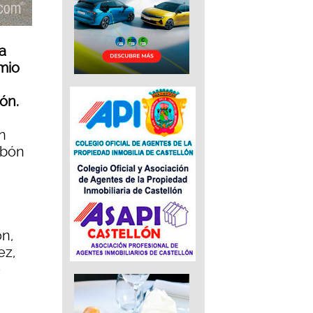
a
mio
ón.
n
rbón
ón,
ez,
-