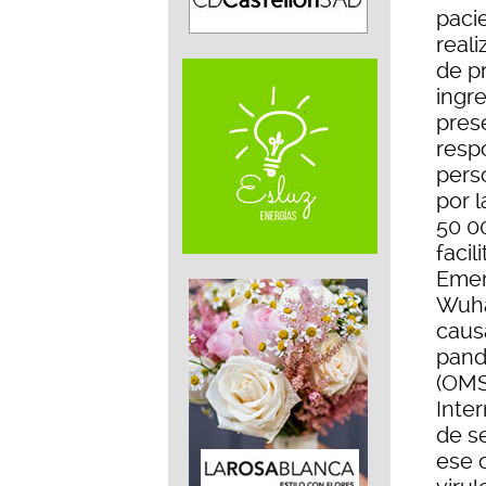
paci
reali
de p
ingr
pres
resp
pers
por 
50 0
facil
Emer
Wuha
caus
pand
(OMS
Inte
de s
ese 