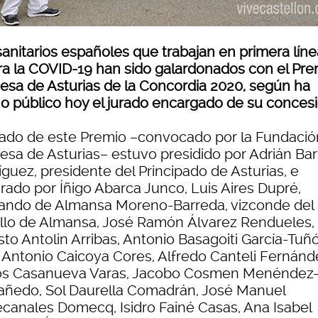
sanitarios españoles que trabajan en primera líne
ra la COVID-19 han sido galardonados con el Pre
cesa de Asturias de la Concordia 2020, según ha
o público hoy el jurado encargado de su concesi
urado de este Premio –convocado por la Fundació
cesa de Asturias– estuvo presidido por Adrián Ba
guez, presidente del Principado de Asturias, e
grado por Íñigo Abarca Junco, Luis Aires Dupré,
ando de Almansa Moreno-Barreda, vizconde del
illo de Almansa, José Ramón Álvarez Rendueles,
to Antolin Arribas, Antonio Basagoiti García-Tuñ
 Antonio Caicoya Cores, Alfredo Canteli Fernánd
os Casanueva Varas, Jacobo Cosmen Menéndez
añedo, Sol Daurella Comadrán, José Manuel
ecanales Domecq, Isidro Fainé Casas, Ana Isabel