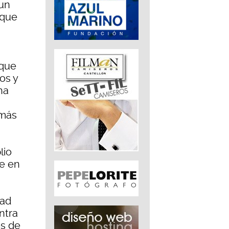
 un
 que
 que
os y
ha
 más
lio
e en
dad
ntra
os de