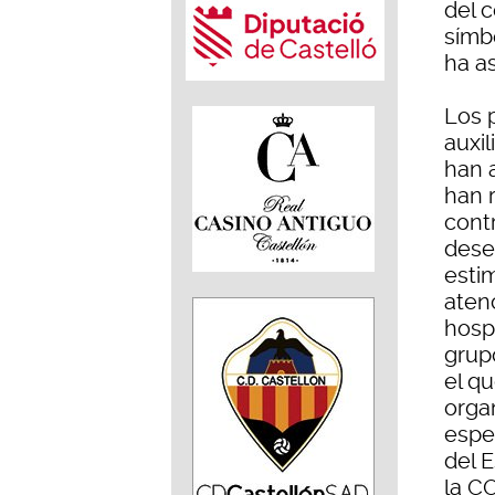
del 
símb
ha as
Los p
auxil
han 
han r
cont
dese
esti
aten
hosp
grup
el qu
orga
espec
del E
la C