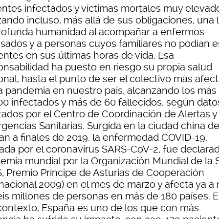
entes infectados y víctimas mortales muy elevad
zando incluso, más allá de sus obligaciones, una 
rofunda humanidad al acompañar a enfermos
esados y a personas cuyos familiares no podían e
entes en sus últimas horas de vida. Esa
onsabilidad ha puesto en riesgo su propia salud
onal, hasta el punto de ser el colectivo más afec
la pandemia en nuestro país, alcanzando los más
00 infectados y más de 60 fallecidos, según dato
itados por el Centro de Coordinación de Alertas y
gencias Sanitarias. Surgida en la ciudad china d
n a finales de 2019, la enfermedad COVID-19,
ada por el coronavirus SARS-CoV-2, fue declara
emia mundial por la Organización Mundial de la 
, Premio Príncipe de Asturias de Cooperación
rnacional 2009) en el mes de marzo y afecta ya a
eis millones de personas en más de 180 países. 
contexto, España es uno de los que con más