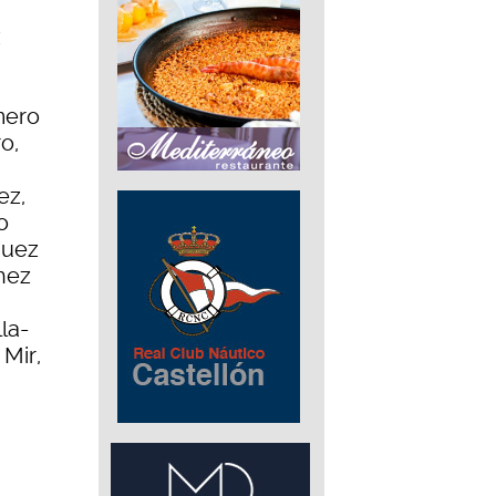
z
mero
o,
ez,
o
guez
hez
la-
 Mir,