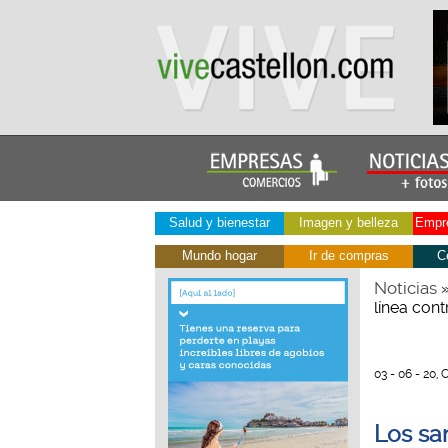
Salud y bienestar
Imagen y belleza
Empre
Mundo hogar
Ir de compras
C
Noticias
línea con
03 - 06 - 20, 
Los sa