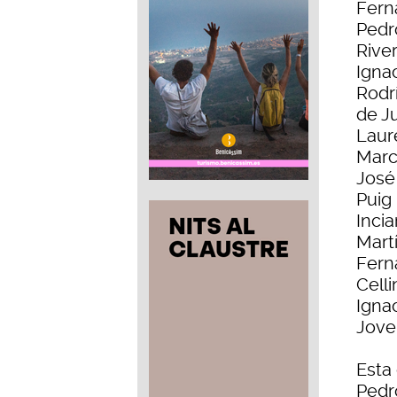
Fern
Pedr
Rive
Igna
Rodr
de J
Laur
Marc
José 
Puig
Inci
Mart
Fern
Celli
Igna
Jovel
Esta
Pedr