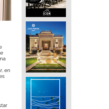
e
le
una
r, en
es
star