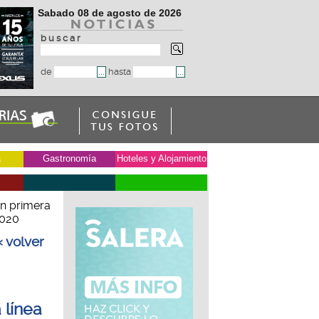
Sabado 08 de agosto de 2026
b u s c a r
de
hasta
a
Gastronomía
Hoteles y Alojamiento
en primera
2020
« volver
 línea