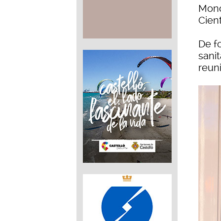
Monc
Cien
De f
sani
reun