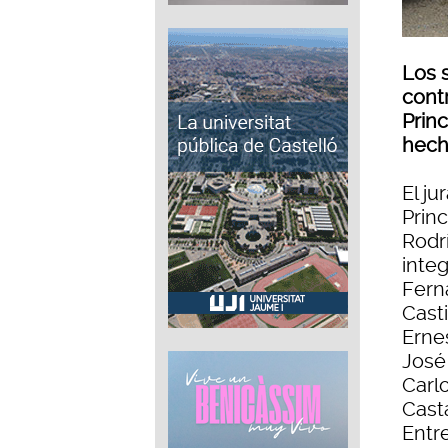
Los 
cont
Prin
hech
El j
Prin
Rodrí
inte
Fern
Cast
Ernes
José
Carl
Cast
Entr