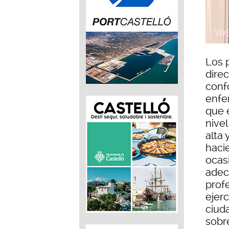
Los 
dire
conf
enfe
que 
nive
alta 
hacie
ocas
adec
profe
ejerc
ciuda
sobre