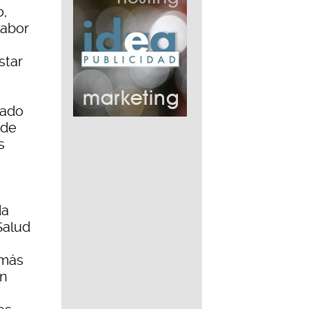
o,
labor
star
tado
 de
s
e
da
Salud
 más
En