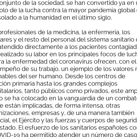
conjunto de la sociedad, se han convertido ya en
olo de la lucha contra la mayor pandemia global
olado a la humanidad en el último siglo.
rofesionales de la medicina, la enfermería, los
iares y el resto del personal del sistema sanitario
atendido directamente a los pacientes contagiad
ealizado su labor en los principales focos de luc
ra la enfermedad del coronavirus ofrecen, con el
mpeño de su trabajo, un ejemplo de los valores
mables del ser humano. Desde los centros de
ción primaria hasta los grandes complejos
italarios, tanto públicos como privados, este amp
o se ha colocado en la vanguardia de un combat
e están implicadas, de forma intensa, otras
nizaciones, empresas y, de una manera también
ial, el Ejército y las fuerzas y cuerpos de seguri
stado. El esfuerzo de los sanitarios españoles co
OVID-19 ha permitido atender un número de cas