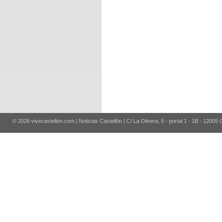
© 2026 vivecastellon.com | Noticias Castellón | C/ La Olivera, 5 - portal 1 - 1B - 12005 