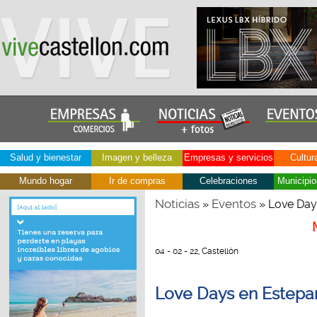
Salud y bienestar
Imagen y belleza
Empresas y servicios
Cultur
Mundo hogar
Ir de compras
Celebraciones
Municipio
Noticias
Eventos
»
» Love Days
04 - 02 - 22, Castellón
Love Days en Estepark