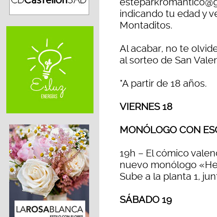
esteparkromantico@gm
indicando tu edad y ve
Montaditos.
Al acabar, no te olvid
al sorteo de San Valen
*A partir de 18 años.
VIERNES 18
MONÓLOGO CON ES
19h – El cómico valen
nuevo monólogo «He p
Sube a la planta 1, ju
SÁBADO 19