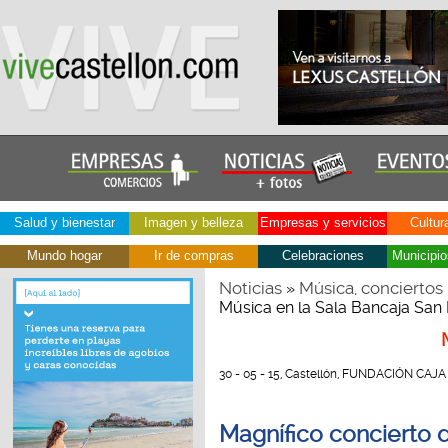
Salud y bienestar
Imagen y belleza
Empresas y servicios
Cultur
Mundo hogar
Ir de compras
Celebraciones
Municipio
Noticias
Música, conciertos
»
Música en la Sala Bancaja San
30 - 05 - 15, Castellón, FUNDACIÓN CAJ
Magnífico concierto 