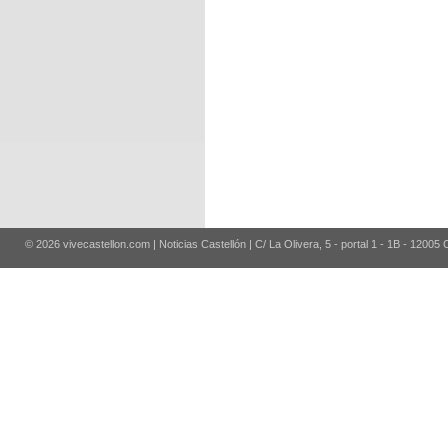
© 2026 vivecastellon.com | Noticias Castellón | C/ La Olivera, 5 - portal 1 - 1B - 12005 