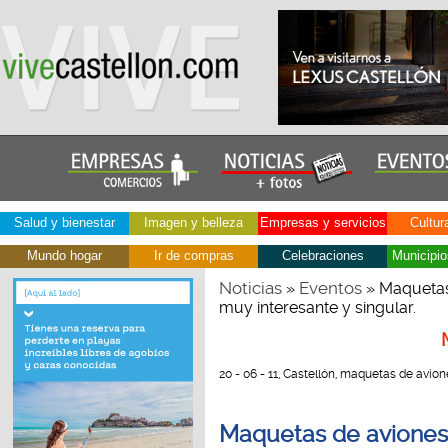
Salud y bienestar
Imagen y belleza
Empresas y servicios
Cultur
Mundo hogar
Ir de compras
Celebraciones
Municipio
Noticias
Eventos
»
» Maquetas 
muy interesante y singular.
20 - 06 - 11, Castellón, maquetas de avio
Maquetas de aviones 