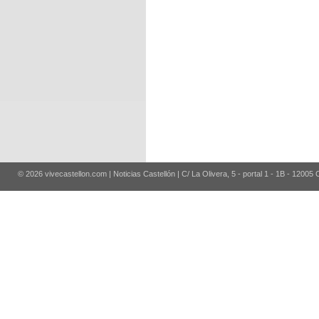
© 2026 vivecastellon.com | Noticias Castellón | C/ La Olivera, 5 - portal 1 - 1B - 12005 