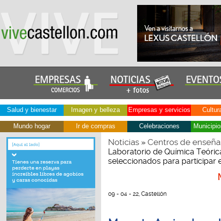
Salud y bienestar
Imagen y belleza
Empresas y servicios
Cultur
Mundo hogar
Ir de compras
Celebraciones
Municipio
Noticias
Centros de enseña
»
Laboratorio de Química Teóric
seleccionados para participar
09 - 04 - 22, Castellón