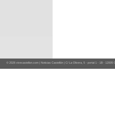
© 2026 vivecastellon.com | Noticias Castellón | C/ La Olivera, 5 - portal 1 - 1B - 12005 