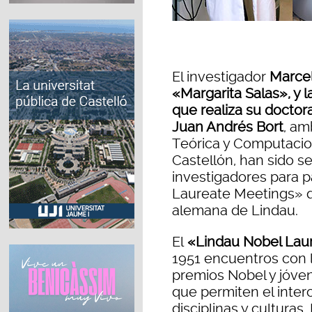
El investigador
Marcel
«Margarita Salas», y l
que realiza su doctora
Juan Andrés Bort
, am
Teórica y Computacion
Castellón, han sido 
investigadores para p
Laureate Meetings» qu
alemana de Lindau.
El
«Lindau Nobel Lau
1951 encuentros con l
premios Nobel y jóve
que permiten el inter
disciplinas y culturas