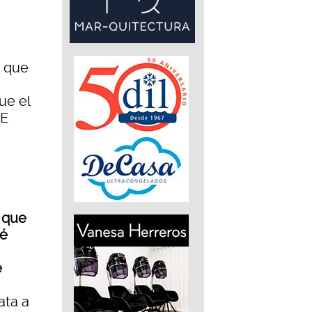
a que
ue el
OE
 que
sé
e
ata a