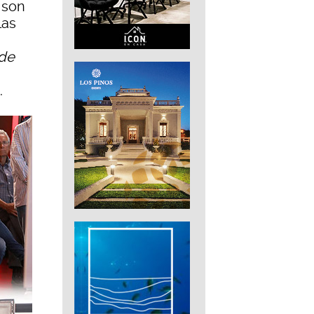
 son
las
 de
.