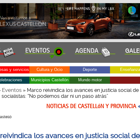
sas y servicios
Cultura y Ocio
Deporte
Enseñanz
elebraciones
Municipios Castellón
Mundo motor
Eventos
»
» Marco reivindica los avances en justicia social de
 socialistas: “No podemos dar ni un paso atrás”
NOTICIAS DE CASTELLóN Y PROVINCIA
Castelló
eivindica los avances en justicia social de