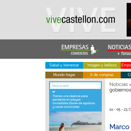
Salud y bienestar
Imagen y belleza
Empre
Mundo hogar
Ir de compras
C
Noticias
gobiernos
24 - 05 - 23, 
Marco r