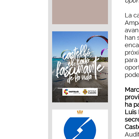
opor
La ca
Ampa
avan
han 
encab
próx
para
opor
pode
Marc
prov
ha pa
Luis 
secre
Cast
Audi