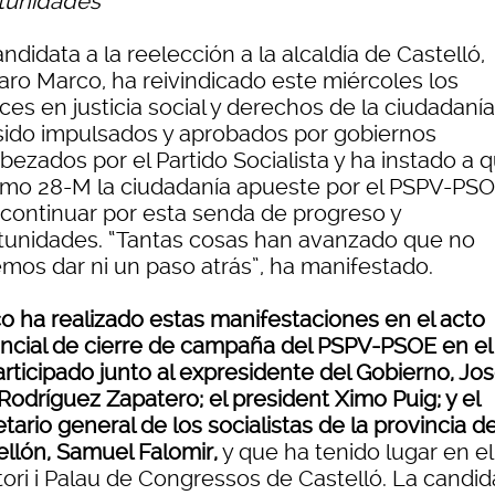
tunidades
ndidata a la reelección a la alcaldía de Castelló,
ro Marco, ha reivindicado este miércoles los
ces en justicia social y derechos de la ciudadaní
sido impulsados y aprobados por gobiernos
ezados por el Partido Socialista y ha instado a q
imo 28-M la ciudadanía apueste por el PSPV-PS
 continuar por esta senda de progreso y
tunidades. “Tantas cosas han avanzado que no
mos dar ni un paso atrás”, ha manifestado.
o ha realizado estas manifestaciones en el acto
incial de cierre de campaña del PSPV-PSOE en el
rticipado junto al expresidente del Gobierno, Jo
Rodríguez Zapatero; el president Ximo Puig; y el
tario general de los socialistas de la provincia d
ellón, Samuel Falomir,
y que ha tenido lugar en el
tori i Palau de Congressos de Castelló. La candid