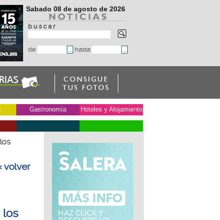
Sabado 08 de agosto de 2026
b u s c a r
de
hasta
a
Gastronomía
Hoteles y Alojamiento
 los
« volver
 los