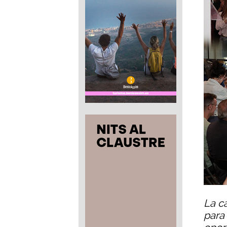
La c
para