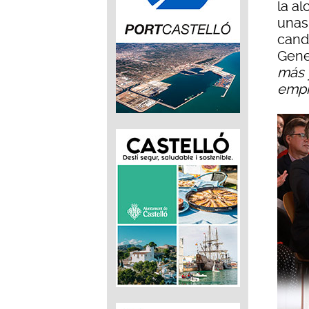
la a
unas 
candi
Gene
más 
empr