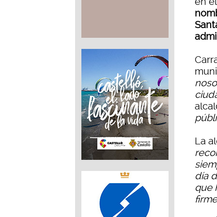
en e
nomb
Sant
admin
Carr
muni
noso
ciud
alca
públ
La a
reco
siem
día 
que 
firm