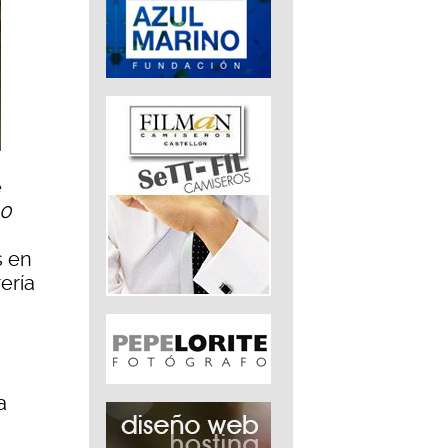
e
40
s en
ería
a