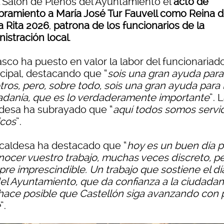
l Salón de Plenos del Ayuntamiento el
acto de
ramiento a María José Tur Fauvell como Reina 
a Rita 2026
,
patrona de los funcionarios de la
istración local
.
asco ha puesto en valor la labor del funcionariad
cipal, destacando que “
sois una gran ayuda para
tros, pero, sobre todo, sois una gran ayuda para 
adanía, que es lo verdaderamente importante
”. 
ldesa ha subrayado que “
aquí todos somos servi
icos
”.
lcaldesa ha destacado que “
hoy es un buen día p
nocer vuestro trabajo, muchas veces discreto, p
pre imprescindible. Un trabajo que sostiene el dí
del Ayuntamiento, que da confianza a la ciudadan
hace posible que Castellón siga avanzando con 
e
”.