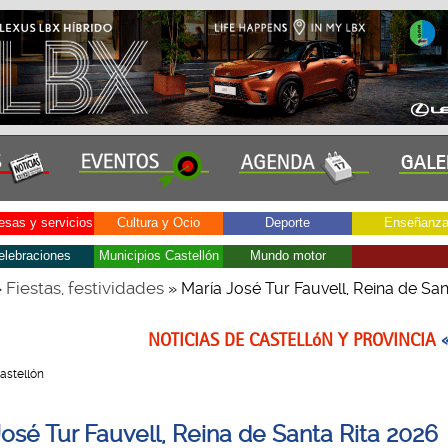
sas y servicios
Cultura y Ocio
Deporte
Enseñanz
elebraciones
Municipios Castellón
Mundo motor
Fiestas, festividades
»
» María José Tur Fauvell, Reina de San
NOTICIAS DE CASTELLóN Y PROVINCIA
Castellón
José Tur Fauvell, Reina de Santa Rita 2026