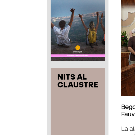
Bego
Fauv
La a