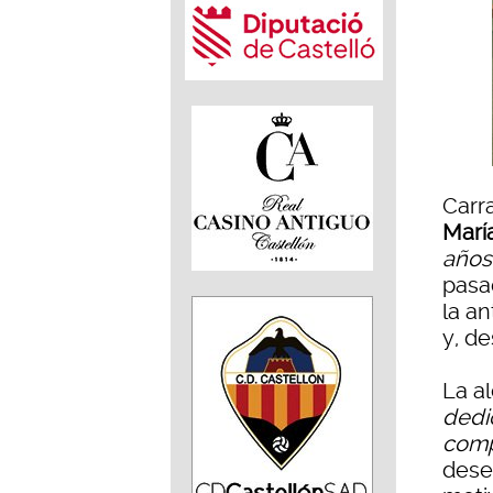
Carr
Marí
años
pasa
la a
y, d
La al
dedic
comp
dese