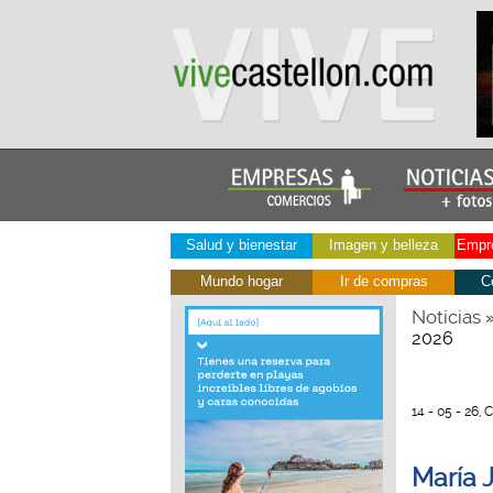
Salud y bienestar
Imagen y belleza
Empre
Mundo hogar
Ir de compras
C
Noticias
2026
14 - 05 - 26, 
María 