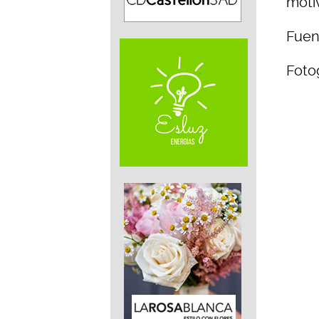
moti
Fuen
Fotog