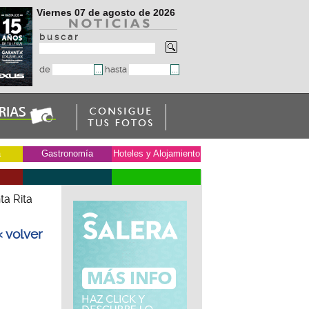
Viernes 07 de agosto de 2026
b u s c a r
de
hasta
a
Gastronomía
Hoteles y Alojamiento
ta Rita
« volver