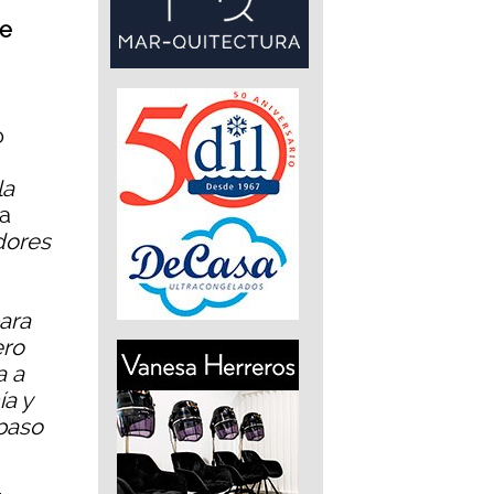
de
o
la
La
dores
ara
ero
a a
ía y
paso