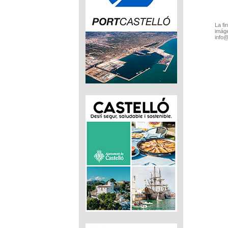
La fi
imáge
info