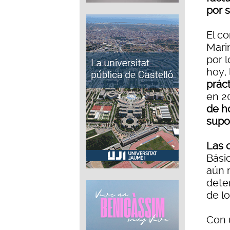
por 
El co
Mari
por 
hoy,
prác
en 2
de h
supo
Las 
Bási
aún 
dete
de lo
Con 