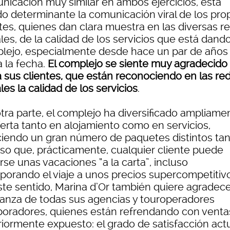
nicación muy similar en ambos ejercicios, está
do determinante la comunicación viral de los pro
ntes, quienes dan clara muestra en las diversas r
les, de la calidad de los servicios que está dando
lejo, especialmente desde hace un par de años
a la fecha.
El complejo se siente muy agradecido
a sus clientes, que están reconociendo en las re
les la calidad de los servicios
.
otra parte, el complejo ha diversificado ampliame
ferta tanto en alojamiento como en servicios,
ciendo un gran número de paquetes distintos ta
rso que, prácticamente, cualquier cliente puede
se unas vacaciones “a la carta”, incluso
rporando el viaje a unos precios supercompetitiv
ste sentido, Marina d’Or también quiere agradece
ianza de todas sus agencias y touroperadores
boradores, quienes están refrendando con venta
riormente expuesto: el grado de satisfacción act