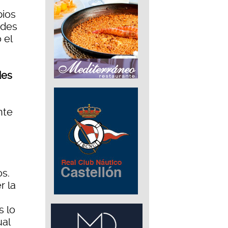
pios
edes
 el
des
nte
n
os.
r la
s lo
ual