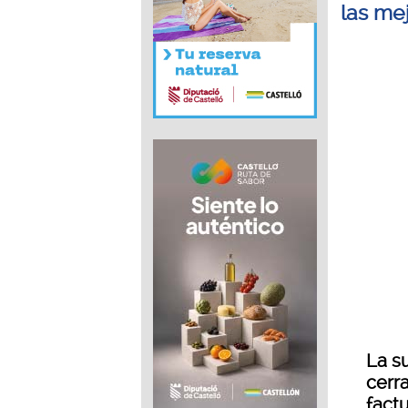
las me
La s
cerr
fact