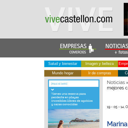
Salud y bienestar
Imagen y belleza
Empre
Mundo hogar
Ir de compras
C
Noticias
mejores c
19 - 05 - 14,
Marina