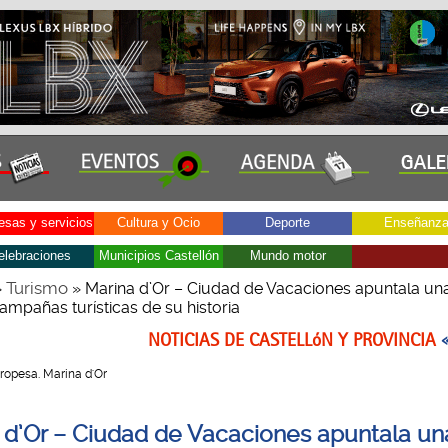
sas y servicios
Cultura y Ocio
Deporte
Enseñanz
elebraciones
Municipios Castellón
Mundo motor
Turismo
»
» Marina d’Or – Ciudad de Vacaciones apuntala una
ampañas turísticas de su historia
NOTICIAS DE CASTELLóN Y PROVINCIA
 Oropesa. Marina d'Or
 d’Or – Ciudad de Vacaciones apuntala un