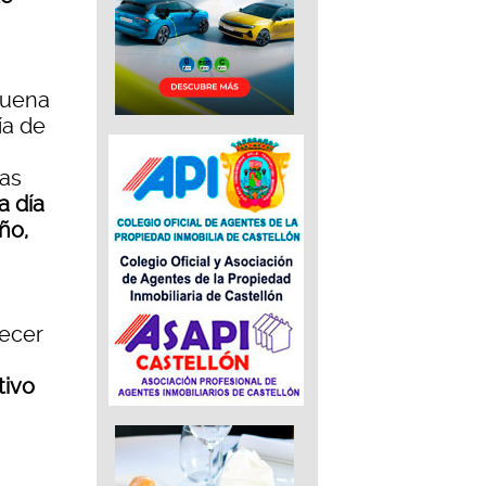
buena
ía de
has
a día
ño,
ecer
tivo