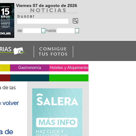
Viernes 07 de agosto de 2026
b u s c a r
de
hasta
a
Gastronomía
Hoteles y Alojamiento
 de las
« volver
a de