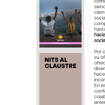
comu
sien
clie
socia
comp
hast
haci
socia
Por 
su o
ofre
dive
hacer
inco
En e
conf
cola
ante