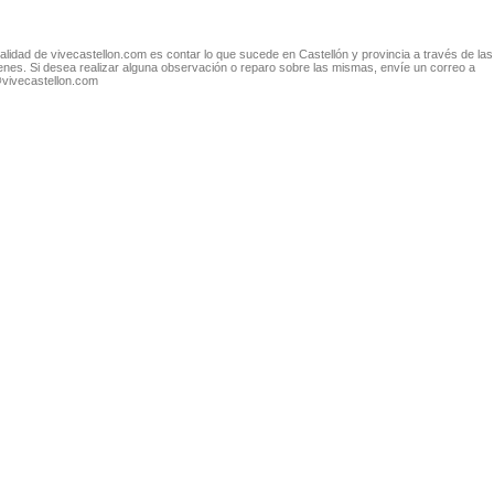
nalidad de vivecastellon.com es contar lo que sucede en Castellón y provincia a través de las
nes. Si desea realizar alguna observación o reparo sobre las mismas, envíe un correo a
@vivecastellon.com