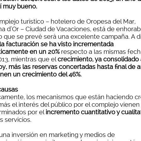
sí muy bueno.
mplejo turístico – hotelero de Oropesa del Mar,
na d’Or – Ciudad de Vacaciones, está de enhora
lo que se prevé será una excelente campaña. A d
la facturación se ha visto incrementada
ticamente en un 20%
respecto a las mismas fec
013, mientras que el
crecimiento, ya consolidado 
oy, más las reservas concertadas hasta final de a
nen un crecimiento del 46%.
causas
camente, los mecanismos que están haciendo cr
más el interés del público por el complejo vienen
rminados por el
incremento cuantitativo y cualita
s servicios.
una inversión en marketing y medios de