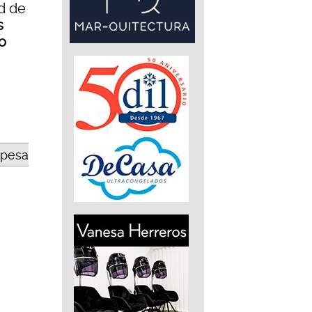
d de
s
o
opesa