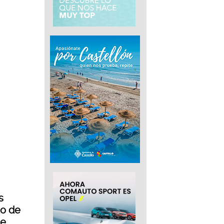
s
to de
de