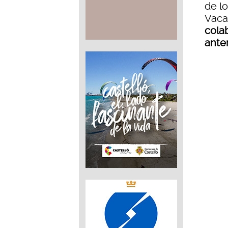
de l
Vaca
cola
ante