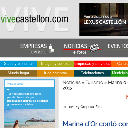
Salud y bienestar
Imagen y belleza
Empresas y servicios
Cultur
Mundo hogar
Ir de compras
Celebraciones
Municipio
Noticias
Turismo
»
» Marina d´
2013
01 - 02 - 13, Oropesa. Fitur
Marina d´Or contó co