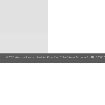
© 2026 vivecastellon.com | Noticias Castellón | C/ La Olivera, 5 - portal 1 - 1B - 12005 