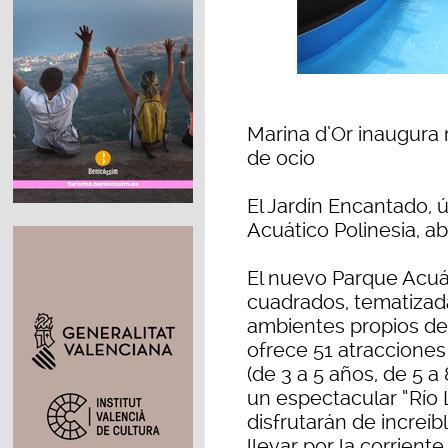
Marina d’Or inaugur
de ocio
El Jardín Encantado, 
Acuático Polinesia, ab
El nuevo Parque Acuát
cuadrados, tematizada
ambientes propios de l
ofrece 51 atracciones
(de 3 a 5 años, de 5 a
un espectacular “Río
disfrutarán de increí
llevar por la corrien