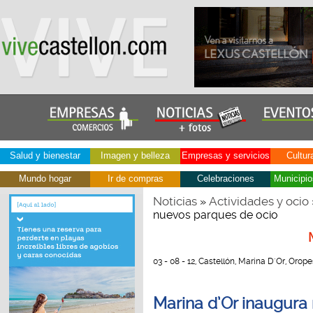
Salud y bienestar
Imagen y belleza
Empresas y servicios
Cultur
Mundo hogar
Ir de compras
Celebraciones
Municipio
Noticias
Actividades y ocio
»
nuevos parques de ocio
03 - 08 - 12, Castellón, Marina D´Or, Orop
Marina d’Or inaugur