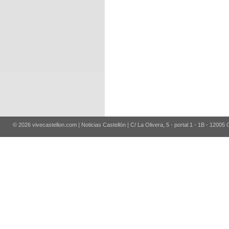
© 2026 vivecastellon.com | Noticias Castellón | C/ La Olivera, 5 - portal 1 - 1B - 12005 