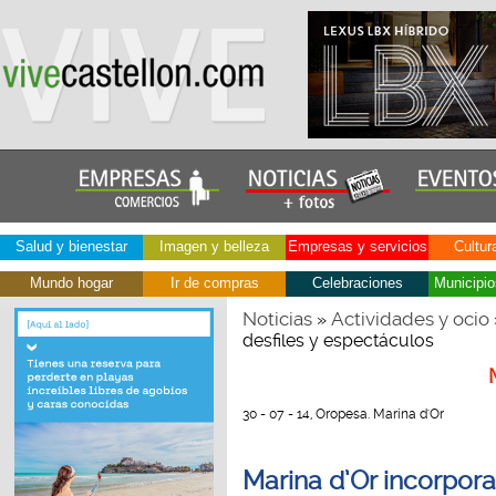
Salud y bienestar
Imagen y belleza
Empresas y servicios
Cultur
Mundo hogar
Ir de compras
Celebraciones
Municipio
Noticias
Actividades y ocio
»
desfiles y espectáculos
30 - 07 - 14, Oropesa. Marina d'Or
Marina d’Or incorpora