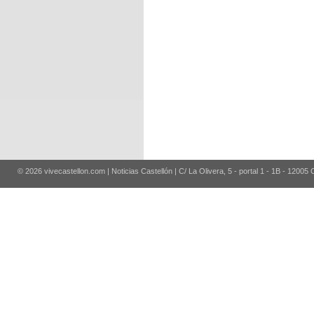
© 2026 vivecastellon.com | Noticias Castellón | C/ La Olivera, 5 - portal 1 - 1B - 12005 