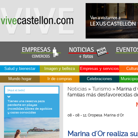
Salud y bienestar
Imagen y belleza
Empresas y servicios
Cultur
Mundo hogar
Ir de compras
Celebraciones
Municipio
Noticias
Turismo
»
» Marina d´
familias más desfavorecidas 
08 - 08 - 12, Oropesa. Marina d´Or
Marina d´Or realiza s