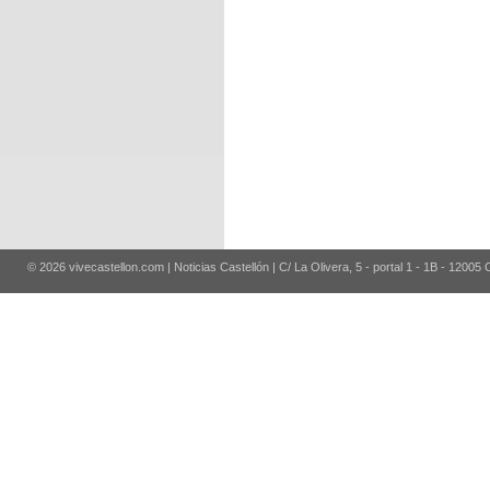
© 2026 vivecastellon.com | Noticias Castellón | C/ La Olivera, 5 - portal 1 - 1B - 12005 