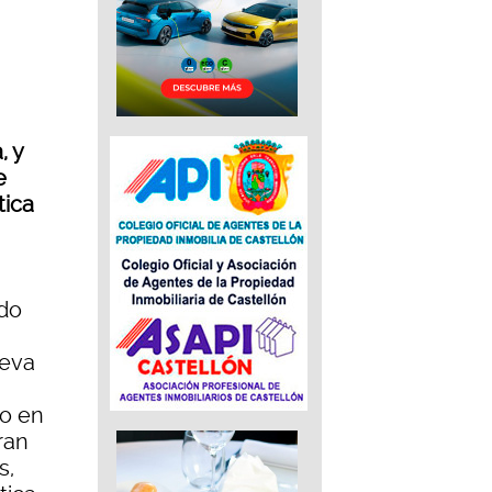
, y
e
tica
ado
ueva
to en
ran
s,