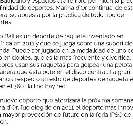
Balneario y espacios al aire libre permiten la prác
finidad de deportes. Marina d’Or continua, de est
ra, su apuesta por la práctica de todo tipo de
rtes.
60 Ball es un deporte de raqueta inventado en
frica en 2011 y que se juega sobre una superficie
nda. Puede ser jugado en la modalidad de uno c
o en dobles, que es la más frecuente y divertida.
dores usan sus raquetas para golpear una pelota
anera que ésta bote en el disco central. La gran
rencia respecto al resto de deportes de raqueta 
n el 360 Ball no hay red.
 nuevo deporte que aterrizará la próxima seman
na d’Or, fue elegido en 2011 el deporte más inno
n mayor proyección de futuro en la feria IPSO de
ch.