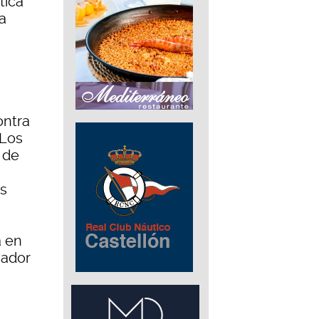
tica
a
ontra
 Los
 de
es
a en
vador