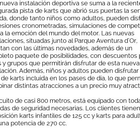
 nueva instalación deportiva se suma a la recient
gurada pista de karts que abrió sus puertas la s
da, donde tanto niños como adultos, pueden disf
esiones cronometradas, simulaciones de compet
da la emoción del mundo del motor. Las nuevas
laciones, situadas junto al Parque Aventura d’Or,
tan con las últimas novedades, además de un
leto paquete de posibilidades, con descuentos 
s y grupos que permitirán disfrutar de esta nueva
lación. Además, niños y adultos pueden disfrutar
 de karts incluida en los pases de día, lo que per
inar distintas atracciones a un precio muy atract
rcuito de casi 800 metros, está equipado con tod
das de seguridad necesarias. Los clientes tienen
sición karts infantiles de 125 cc y karts para adul
una potencia de 270 cc.