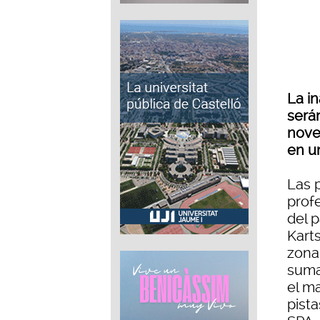
La i
serán
nove
en un
Las p
profe
del p
Kart
zona 
suma
el m
pista