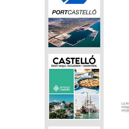
La fi
imáge
info