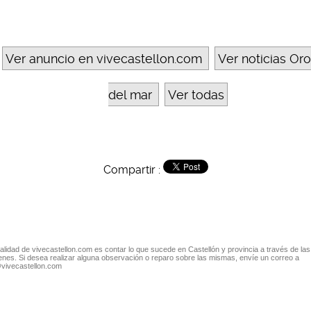
Ver anuncio en vivecastellon.com
Ver noticias Or
del mar
Ver todas
Compartir :
nalidad de vivecastellon.com es contar lo que sucede en Castellón y provincia a través de las
nes. Si desea realizar alguna observación o reparo sobre las mismas, envíe un correo a
@vivecastellon.com