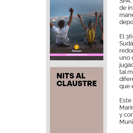
SPA, 
de in
mane
depo
El 3
Sudá
redo
uno 
juga
tal m
dife
que e
Este
Mari
y co
Muni