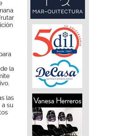
e
emana
rutar
ición
para
 de la
mite
ivo.
as las
 a su
tos