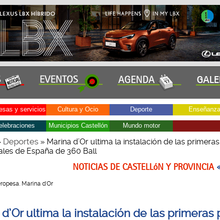
sas y servicios
Cultura y Ocio
Deporte
Enseñanz
elebraciones
Municipios Castellón
Mundo motor
Deportes
»
» Marina d’Or ultima la instalación de las primeras
ales de España de 360 Ball
NOTICIAS DE CASTELLóN Y PROVINCIA
 Oropesa. Marina d'Or
d’Or ultima la instalación de las primeras 