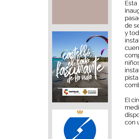
Esta
inau
pasa
de s
y to
insta
cuen
comp
niño
insta
pista
comb
El ci
medi
dispo
con 