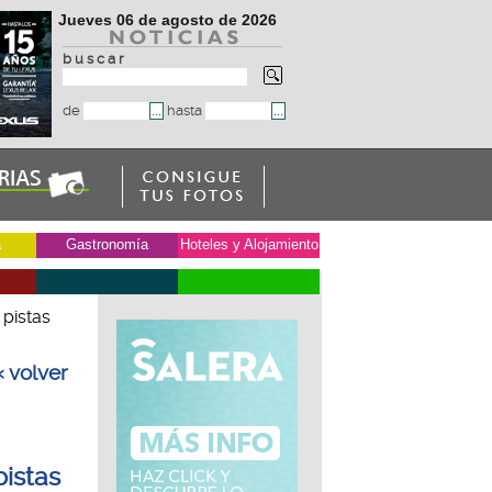
Jueves 06 de agosto de 2026
b u s c a r
de
hasta
a
Gastronomía
Hoteles y Alojamiento
 pistas
« volver
pistas