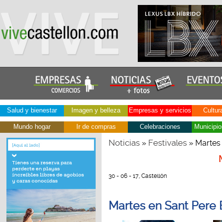
Salud y bienestar
Imagen y belleza
Empresas y servicios
Cultur
Mundo hogar
Ir de compras
Celebraciones
Municipio
Noticias
Festivales
»
» Martes 
30 - 06 - 17, Castellón
Martes en Sant Pere 