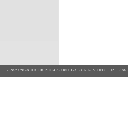
© 2026 vivecastellon.com | Noticias Castellón | C/ La Olivera, 5 - portal 1 - 1B - 12005 