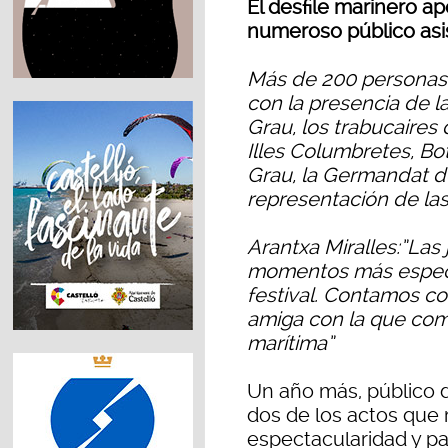
El desfile marinero a
numeroso público asi
Más de 200 personas p
con la presencia de la
Grau, los trabucaires
Illes Columbretes, Bo
Grau, la Germandat d
representación de la
Arantxa Miralles:”Las
momentos más especta
festival. Contamos co
amiga con la que com
marítima”
Un año más, público d
dos de los actos que 
espectacularidad y par