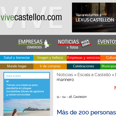
Salud y bienestar
Imagen y belleza
Empresas y servicios
Cultur
Mundo hogar
Ir de compras
Celebraciones
Municipio
Noticias
Escala a Castelló
»
» 
marinero
11 - 04 - 26, Castellón
Más de 200 personas p