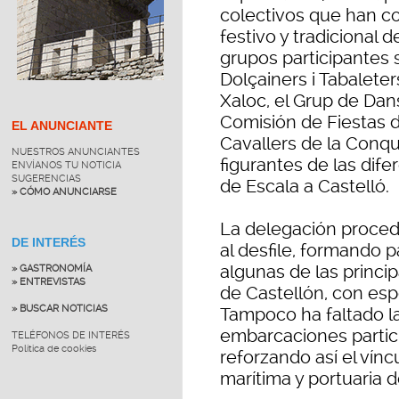
colectivos que han co
festivo y tradicional d
grupos participantes 
Dolçainers i Tabaleter
Xaloc, el Grup de Dan
Comisión de Fiestas d
EL ANUNCIANTE
Cavallers de la Conqu
NUESTROS ANUNCIANTES
figurantes de las dif
ENVÍANOS TU NOTICIA
SUGERENCIAS
de Escala a Castelló.
» CÓMO ANUNCIARSE
La delegación proce
DE INTERÉS
al desfile, formando 
algunas de las princi
» GASTRONOMÍA
» ENTREVISTAS
de Castellón, con esp
» BUSCAR NOTICIAS
Tampoco ha faltado la
embarcaciones partici
TELÉFONOS DE INTERÉS
Política de cookies
reforzando así el vínc
marítima y portuaria d