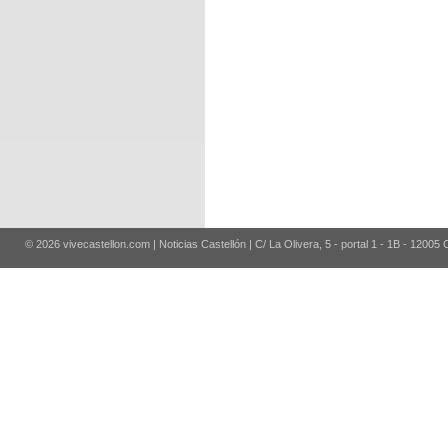
© 2026 vivecastellon.com | Noticias Castellón | C/ La Olivera, 5 - portal 1 - 1B - 12005 