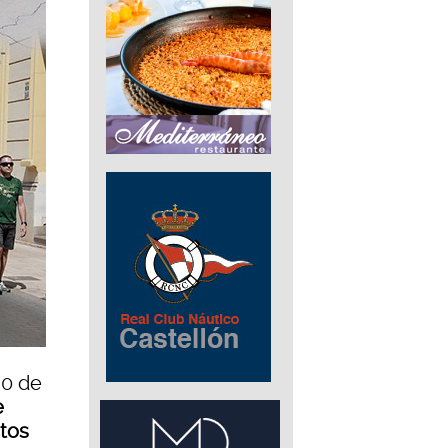
20 de
e
tos