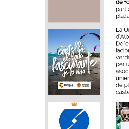
de fo
parti
plaz
La Un
d’Alb
Defe
iaci
verd
per u
asoc
unie
de p
cast