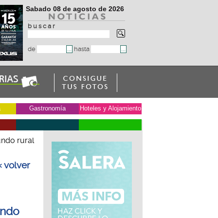
Sabado 08 de agosto de 2026
b u s c a r
de
hasta
a
Gastronomía
Hoteles y Alojamiento
ndo rural
« volver
undo