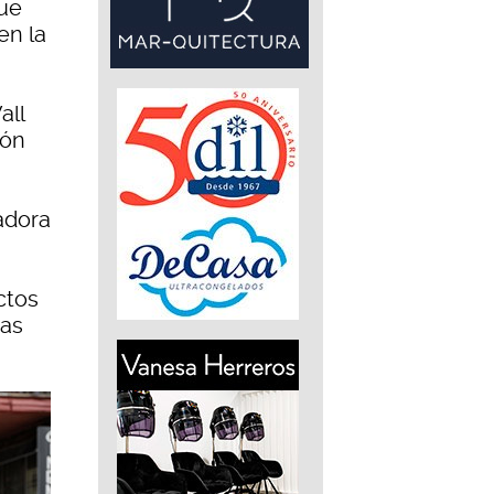
que
en la
all
cón
adora
ctos
cas