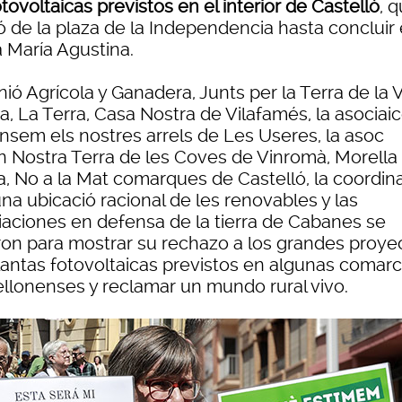
tovoltaicas previstos en el interior de Castelló
, 
ó de la plaza de la Independencia hasta concluir 
a María Agustina.
ió Agrícola y Ganadera, Junts per la Terra de la V
a, La Terra, Casa Nostra de Vilafamés, la asociai
nsem els nostres arrels de Les Useres, la asoc
ón Nostra Terra de les Coves de Vinromà, Morella
a, No a la Mat comarques de Castelló, la coordin
na ubicació racional de les renovables y las
iaciones en defensa de la tierra de Cabanes se
ron para mostrar su rechazo a los grandes proye
lantas fotovoltaicas previstos en algunas comar
ellonenses y reclamar un mundo rural vivo.