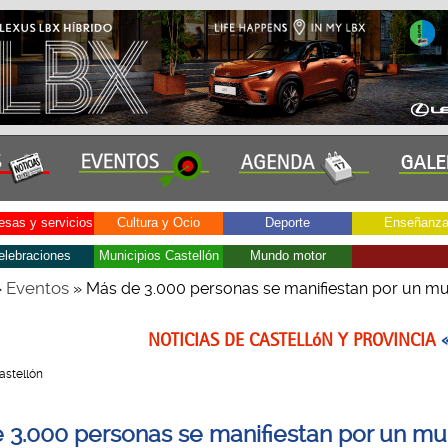
sas y servicios
Cultura y Ocio
Deporte
Enseñanz
elebraciones
Municipios Castellón
Mundo motor
Eventos
»
» Más de 3.000 personas se manifiestan por un mu
NOTICIAS DE CASTELLóN Y PROVINCIA
Castellón
 3.000 personas se manifiestan por un m