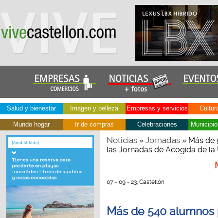
Salud y bienestar
Imagen y belleza
Empresas y servicios
Cultur
Mundo hogar
Ir de compras
Celebraciones
Municipio
Noticias
Jornadas
»
» Más de 5
las Jornadas de Acogida de la 
07 - 09 - 23, Castellón
Más de 540 alumnos p