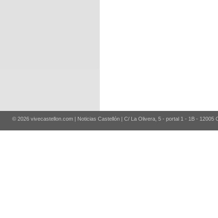
© 2026 vivecastellon.com | Noticias Castellón | C/ La Olivera, 5 - portal 1 - 1B - 12005 