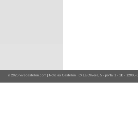
© 2026 vivecastellon.com | Noticias Castellón | C/ La Olivera, 5 - portal 1 - 1B - 12005 