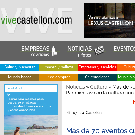
Salud y bienestar
Imagen y belleza
Empresas y servicios
Cultur
Mundo hogar
Ir de compras
Celebraciones
Municipio
Noticias
Cultura
»
» Más de 70 
Paranimf avalan la cultura con 
16 - 07 - 24, Castellón
Más de 70 eventos cul