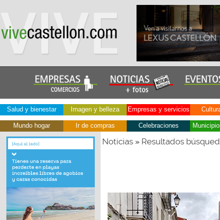
Salud y bienestar
Imagen y belleza
Empresas y servicios
Cultur
Mundo hogar
Ir de compras
Celebraciones
Municipio
Noticias
Resultados búsque
»