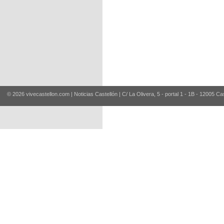
© 2026 vivecastellon.com | Noticias Castellón | C/ La Olivera, 5 - portal 1 - 1B - 12005 Ca