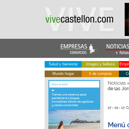
Salud y bienestar
Imagen y belleza
Empre
Mundo hogar
Ir de compras
C
Noticias
de las Jo
27 - 01 - 17,
Menú d