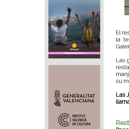
El re
la t
Galer
Las g
rest
manj
su m
Las J
llam
Rest