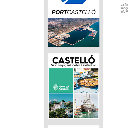
La fi
imáge
info