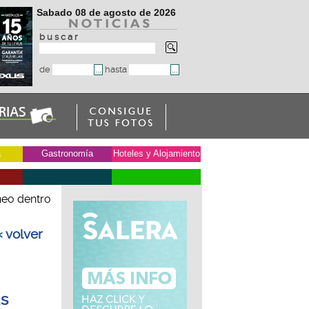
Sabado 08 de agosto de 2026
b u s c a r
de
hasta
a
Gastronomía
Hoteles y Alojamiento
neo dentro
« volver
as