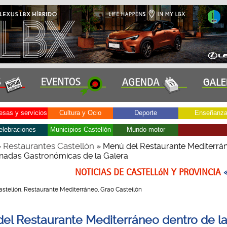
sas y servicios
Cultura y Ocio
Deporte
Enseñanz
elebraciones
Municipios Castellón
Mundo motor
Restaurantes Castellón
»
» Menú del Restaurante Mediterrá
rnadas Gastronómicas de la Galera
NOTICIAS DE CASTELLóN Y PROVINCIA
 Castellón, Restaurante Mediterráneo, Grao Castellón
el Restaurante Mediterráneo dentro de l