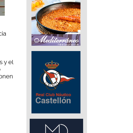
cia
 y el
o
ponen