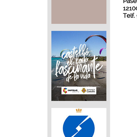
Pase
1210
Telf