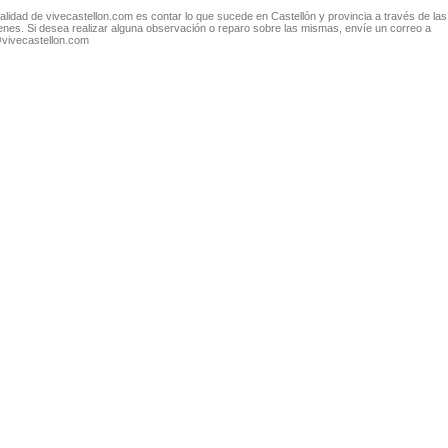
nalidad de vivecastellon.com es contar lo que sucede en Castellón y provincia a través de las
nes. Si desea realizar alguna observación o reparo sobre las mismas, envíe un correo a
@vivecastellon.com