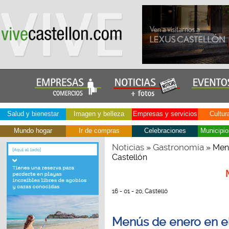
Salud y bienestar
Imagen y belleza
Empresas y servicios
Cultur
Mundo hogar
Ir de compras
Celebraciones
Municipio
Noticias
Gastronomía
»
» Menú
Castellón
16 - 01 - 20, Castelló
Menús de enero en el