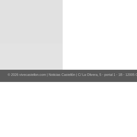
© 2026 vivecastellon.com | Noticias Castellón | C/ La Olivera, 5 - portal 1 - 1B - 12005 