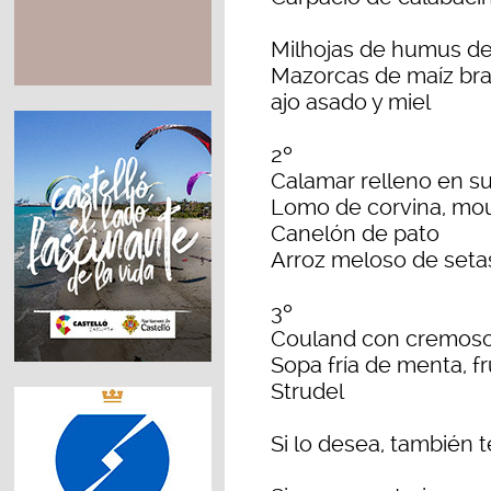
Milhojas de humus d
Mazorcas de maíz bra
ajo asado y miel
2º
Calamar relleno en su
Lomo de corvina, mous
Canelón de pato
Arroz meloso de setas,
3º
Couland con cremos
Sopa fría de menta, fr
Strudel
Si lo desea, también 