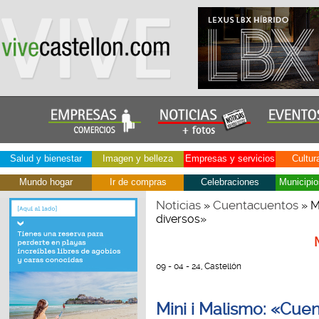
Salud y bienestar
Imagen y belleza
Empresas y servicios
Cultur
Mundo hogar
Ir de compras
Celebraciones
Municipio
Noticias
Cuentacuentos
»
» M
diversos»
09 - 04 - 24, Castellón
Mini i Malismo: «Cu