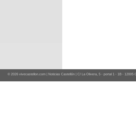
© 2026 vivecastellon.com | Noticias Castellón | C/ La Olivera, 5 - portal 1 - 1B - 12005 