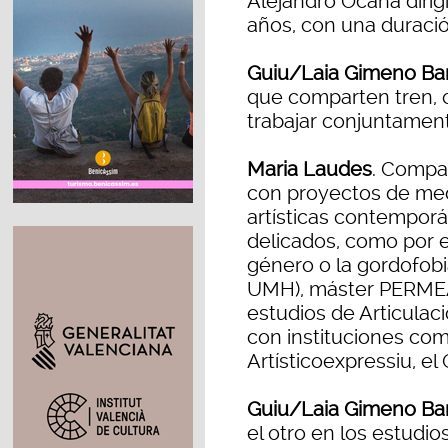
Alejandro Ocaña dirig
años, con una duraci
Guiu/Laia Gimeno Bar
que comparten tren, 
trabajar conjuntamen
Maria Laudes
. Compat
con proyectos de med
artísticas contempor
delicados, como por ej
género o la gordofobi
UMH), máster PERMEA
estudios de Articulac
con instituciones co
Artísticoexpressiu, e
Guiu/Laia Gimeno Bar
el otro en los estudio