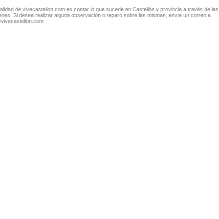
nalidad de vivecastellon.com es contar lo que sucede en Castellón y provincia a través de las
nes. Si desea realizar alguna observación o reparo sobre las mismas, envíe un correo a
@vivecastellon.com