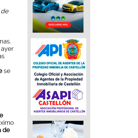
 de
nas.
 ayer
as
e
se
de
óximo
a de