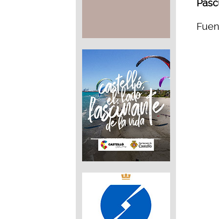
Pascu
Fuen