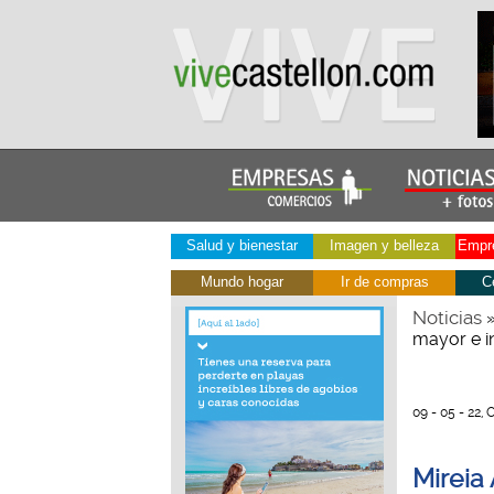
Salud y bienestar
Imagen y belleza
Empre
Mundo hogar
Ir de compras
C
Noticias
mayor e in
09 - 05 - 22,
Mireia