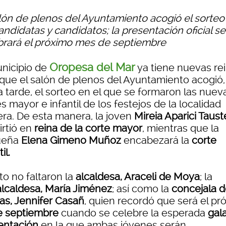
alón de plenos del Ayuntamiento acogió el sorteo
andidatas y candidatos; la presentación oficial se
brará el próximo mes de septiembre
Oropesa del Mar
unicipio de
ya tiene nuevas rei
 que el salón de plenos del Ayuntamiento acogió,
a tarde, el sorteo en el que se formaron las nuev
s mayor e infantil de los festejos de la localidad
era. De esta manera, la joven
Mireia Aparici Taust
irtió en
reina de la corte mayor
, mientras que la
ueña
Elena Gimeno Muñoz
encabezará la
corte
il.
to no faltaron la
alcaldesa, Araceli de Moya
; la
alcaldesa, María Jiménez
; así como la
concejala 
tas, Jennifer Casañ
, quien recordó que será el pr
e septiembre
cuando se celebre la esperada
gal
entación
en la que ambas jóvenes serán