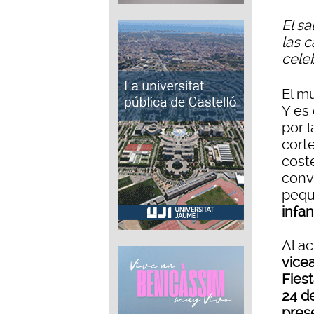
El s
las c
cele
El m
Y es
por l
corte
cost
conv
peq
infant
Al ac
vice
Fies
24 d
pres