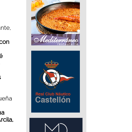
nte,
(con
é
n
s
queña
na
cila,