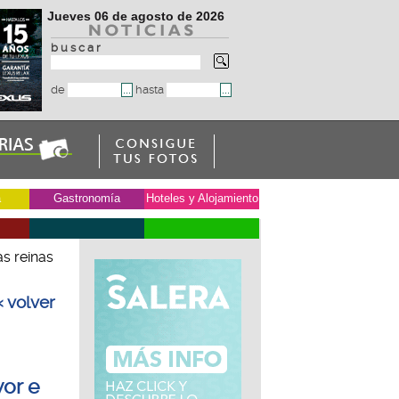
Jueves 06 de agosto de 2026
b u s c a r
de
hasta
a
Gastronomía
Hoteles y Alojamiento
as reinas
« volver
yor e