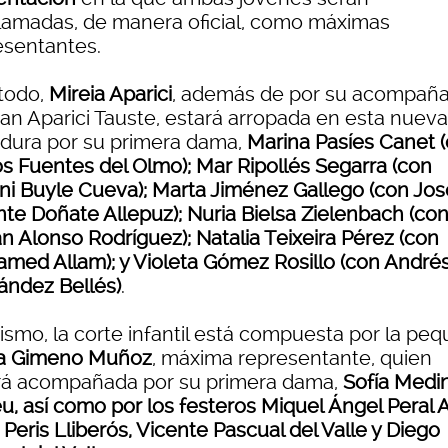
lamadas, de manera oficial, como máximas
esentantes.
todo,
Mireia Aparici
, además de por su acompaña
ian Aparici Tauste, estará arropada en esta nueva
dura por su primera dama,
Marina Pasíes Canet 
os Fuentes del Olmo); Mar Ripollés Segarra (con
ni Buyle Cueva); Marta Jiménez Gallego (con Jos
nte Doñate Allepuz); Nuria Bielsa Zielenbach (co
n Alonso Rodríguez); Natalia Teixeira Pérez (con
med Allam); y Violeta Gómez Rosillo (con André
ández Bellés)
.
ismo, la corte infantil está compuesta por la pe
a Gimeno Muñoz
, máxima representante, quien
rá acompañada por su primera dama,
Sofía Medi
, así como por los festeros Miquel Ángel Peral Ar
Peris Lliberós, Vicente Pascual del Valle y Diego