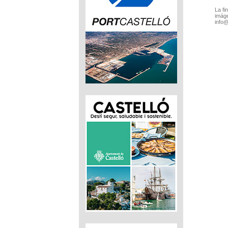
La fi
imáge
info