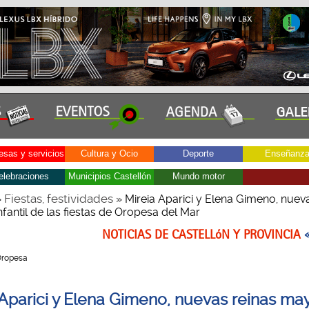
sas y servicios
Cultura y Ocio
Deporte
Enseñanz
elebraciones
Municipios Castellón
Mundo motor
Fiestas, festividades
»
» Mireia Aparici y Elena Gimeno, nuev
fantil de las fiestas de Oropesa del Mar
NOTICIAS DE CASTELLóN Y PROVINCIA
 Oropesa
 Aparici y Elena Gimeno, nuevas reinas ma