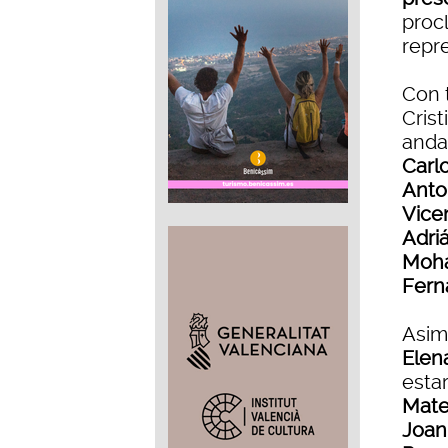
proc
repr
Con 
Crist
anda
Carl
Anto
Vice
Adriá
Moha
Fern
Asim
Elen
esta
Mateu
Joan 