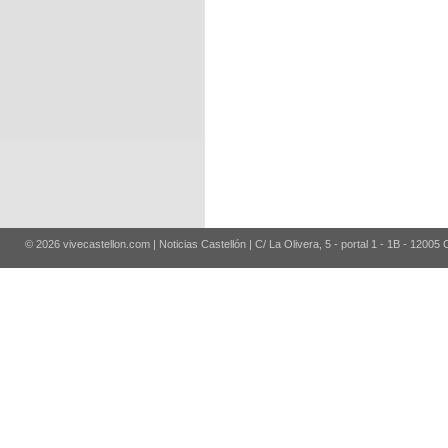
© 2026 vivecastellon.com | Noticias Castellón | C/ La Olivera, 5 - portal 1 - 1B - 12005 