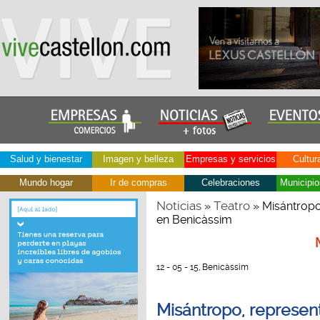
Salud y bienestar
Imagen y belleza
Empresas y servicios
Cultur
Mundo hogar
Ir de compras
Celebraciones
Municipio
Noticias
Teatro
»
» Misántropo,
en Benicàssim
12 - 05 - 15, Benicàssim
Misántropo, represent