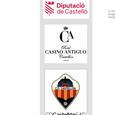
La fi
imáge
info