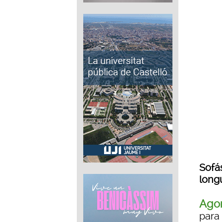
Sofás
long
Agor
para