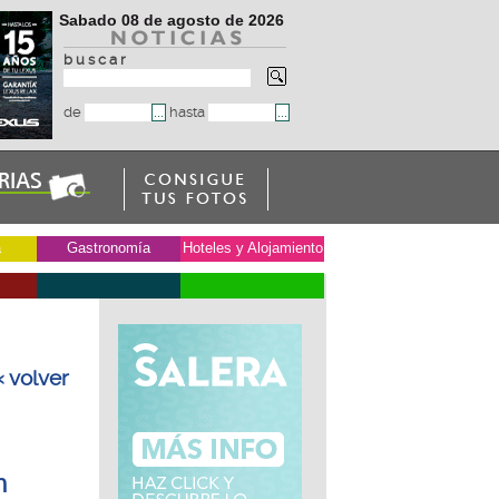
Sabado 08 de agosto de 2026
b u s c a r
de
hasta
a
Gastronomía
Hoteles y Alojamiento
« volver
n