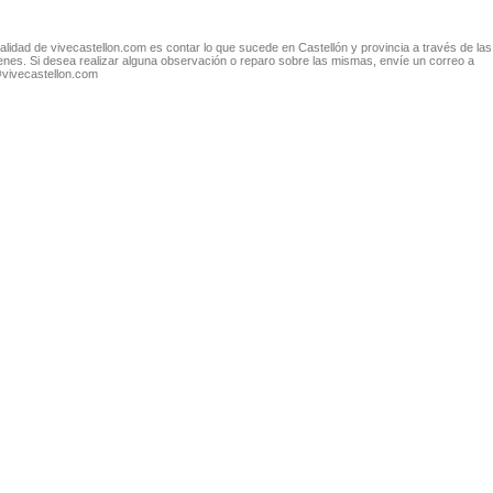
nalidad de vivecastellon.com es contar lo que sucede en Castellón y provincia a través de las
nes. Si desea realizar alguna observación o reparo sobre las mismas, envíe un correo a
@vivecastellon.com