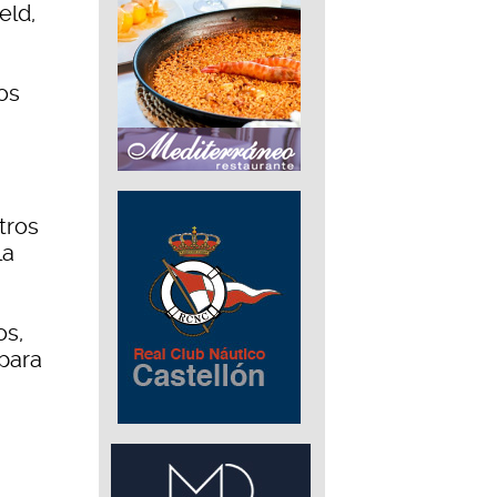
eld,
os
tros
la
os,
para