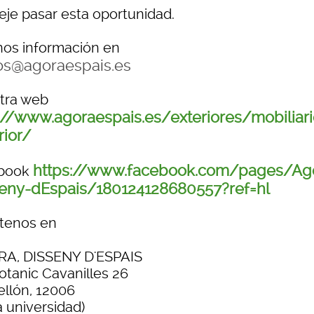
eje pasar esta oportunidad.
nos información en
os@agoraespais.es
tra web
://www.agoraespais.es/exteriores/mobiliari
rior/
https://www.facebook.com/pages/Ag
ebook
eny-dEspais/180124128680557?ref=hl
ítenos en
A, DISSENY D'ESPAIS
otanic Cavanilles 26
ellón, 12006
a universidad)