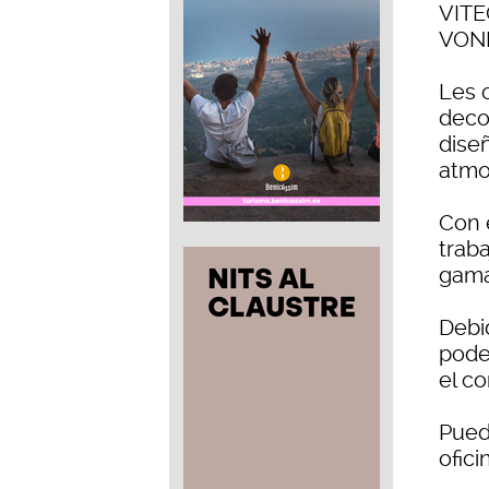
VITE
VOND
Les 
deco
diseñ
atmos
Con 
trab
gama
Debi
pode
el co
Pued
ofici