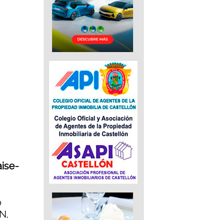
aise-
o
N,