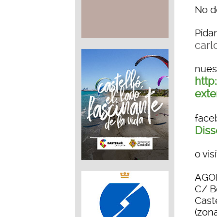
No d
Pída
carl
nues
http
exte
fac
Diss
o vis
AGOR
C/ B
Cast
(zon