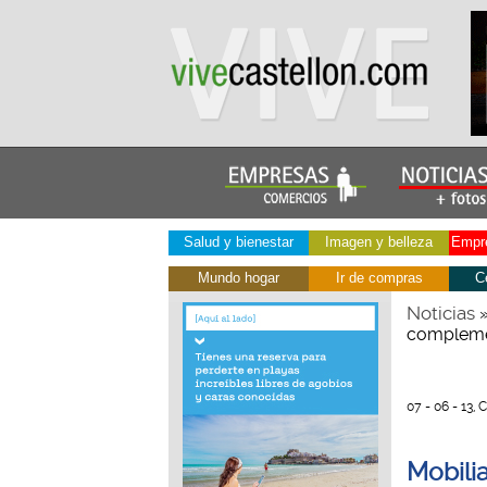
Salud y bienestar
Imagen y belleza
Empre
Mundo hogar
Ir de compras
C
Noticias
complemen
07 - 06 - 13,
Mobili