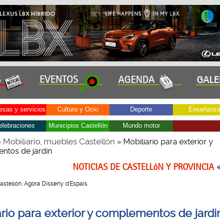
sas y servicios
Cultura y Ocio
Deporte
Enseñanz
elebraciones
Municipios Castellón
Mundo motor
Mobiliario, muebles Castellón
»
» Mobiliario para exterior y
tos de jardin
NOTICIAS DE CASTELLóN Y PROVINCIA
 Castellón. Agora Disseny d'Espais
ario para exterior y complementos de jardi