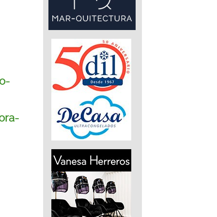
o-
ora-