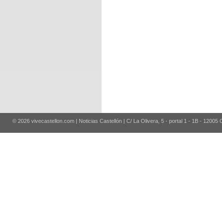
© 2026 vivecastellon.com | Noticias Castellón | C/ La Olivera, 5 - portal 1 - 1B - 12005 