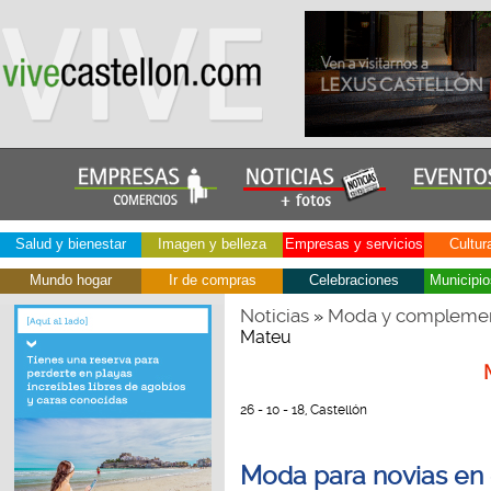
Salud y bienestar
Imagen y belleza
Empresas y servicios
Cultur
Mundo hogar
Ir de compras
Celebraciones
Municipio
Noticias
Moda y compleme
»
Mateu
26 - 10 - 18, Castellón
Moda para novias en e