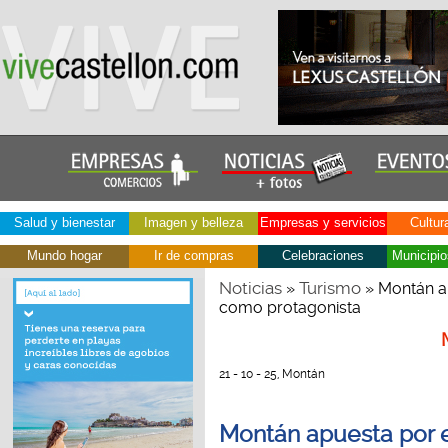
Salud y bienestar
Imagen y belleza
Empresas y servicios
Cultur
Mundo hogar
Ir de compras
Celebraciones
Municipio
Noticias
Turismo
»
» Montán ap
como protagonista
21 - 10 - 25, Montán
Montán apuesta por e