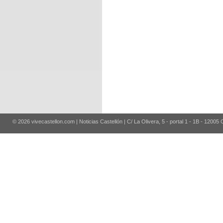
© 2026 vivecastellon.com | Noticias Castellón | C/ La Olivera, 5 - portal 1 - 1B - 12005 