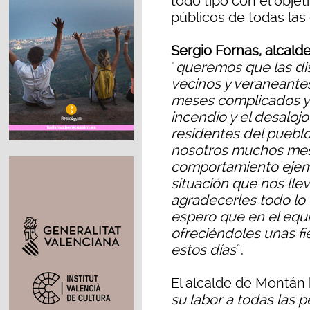
todo tipo con el obje
públicos de todas las
Sergio Fornas, alcal
“
queremos que las di
vecinos y veraneante
meses complicados y 
incendio y el desalojo
residentes del puebl
nosotros muchos mes
comportamiento ejemp
situación que nos llev
agradecerles todo lo
espero que en el equ
ofreciéndoles unas fi
estos días
”.
El alcalde de Montán
su labor a todas las 