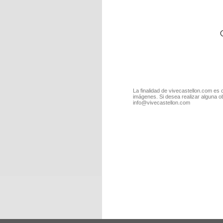
La finalidad de vivecastellon.com es 
imágenes. Si desea realizar alguna o
info@vivecastellon.com