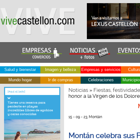
Salud y bienestar
Imagen y belleza
Empresas y servicios
Cultur
Mundo hogar
Ir de compras
Celebraciones
Municipio
Noticias
Fiestas, festividad
»
honor a la Virgen de los Dolore
15 - 09 - 23, Montán
Montán celebra sus Fi