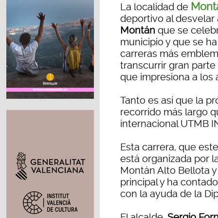
Mont
La localidad de
deportivo al desvelar
Montán
que se celebr
municipio y que se h
carreras más emblemá
transcurrir gran parte
que impresiona a los a
Tanto es así que la pr
recorrido más largo q
internacional UTMB I
Esta carrera, que este
está organizada por 
Montán Alto Bellota 
principal y ha contad
con la ayuda de la Di
El alcalde,
Sergio For