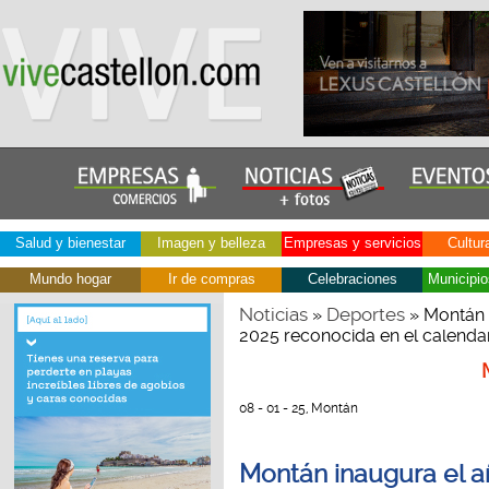
Salud y bienestar
Imagen y belleza
Empresas y servicios
Cultur
Mundo hogar
Ir de compras
Celebraciones
Municipio
Noticias
Deportes
»
» Montán 
2025 reconocida en el calendar
08 - 01 - 25, Montán
Montán inaugura el a