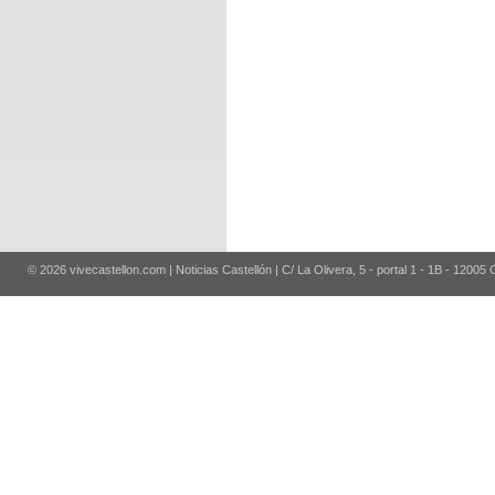
© 2026 vivecastellon.com | Noticias Castellón | C/ La Olivera, 5 - portal 1 - 1B - 12005 