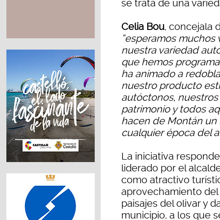
se trata de una varie
Celia Bou
, concejala 
“esperamos muchos vi
nuestra variedad autó
que hemos programado
ha animado a redoblar
nuestro producto estr
autóctonos, nuestros 
patrimonio y todos aqu
hacen de Montán un m
cualquier época del 
La iniciativa responde
liderado por el alcald
como atractivo turísti
aprovechamiento del ca
paisajes del olivar y 
municipio, a los que s