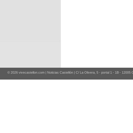
© 2026 vivecastellon.com | Noticias Castellón | C/ La Olivera, 5 - portal 1 - 1B - 12005 