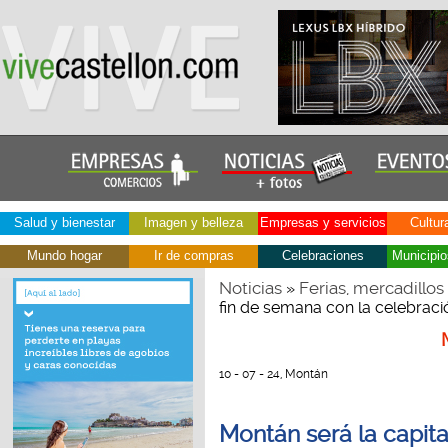
Salud y bienestar
Imagen y belleza
Empresas y servicios
Cultur
Mundo hogar
Ir de compras
Celebraciones
Municipio
Noticias
Ferias, mercadillos
»
fin de semana con la celebraci
10 - 07 - 24, Montán
Montán será la capital