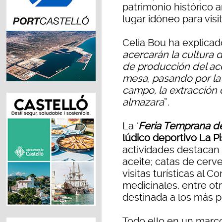
patrimonio histórico 
lugar idóneo para visit
Celia Bou ha explicad
acercarán la cultura 
de producción del ace
mesa, pasando por la 
campo, la extracción 
almazara
”.
La ‘
Feria Temprana d
lúdico deportivo La P
actividades destacan
aceite; catas de cerv
visitas turísticas al 
medicinales, entre ot
destinada a los más 
Todo ello en un marc