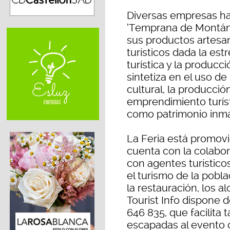
Diversas empresas han
‘Temprana de Montán
sus productos artesano
turísticos dada la est
turística y la producc
sintetiza en el uso de
cultural, la producci
emprendimiento turíst
como patrimonio inmat
La Feria está promov
cuenta con la colabo
con agentes turístico
el turismo de la pobl
la restauración, los a
Tourist Info dispone
646 835, que facilita t
escapadas al evento 