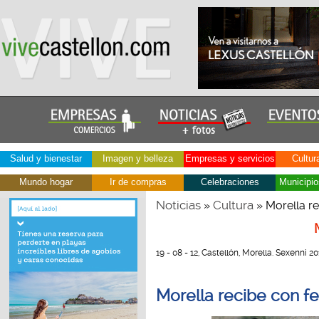
Salud y bienestar
Imagen y belleza
Empresas y servicios
Cultur
Mundo hogar
Ir de compras
Celebraciones
Municipio
Noticias
Cultura
»
» Morella re
19 - 08 - 12, Castellón, Morella. Sexenni 20
Morella recibe con fe