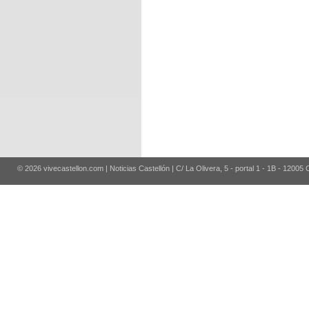
© 2026 vivecastellon.com | Noticias Castellón | C/ La Olivera, 5 - portal 1 - 1B - 12005 