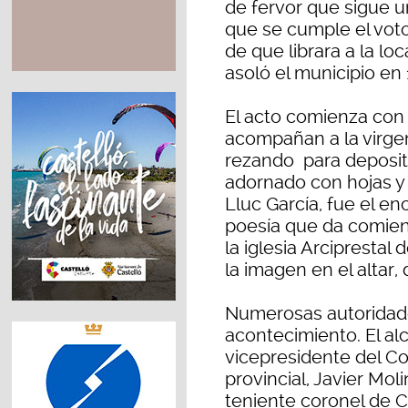
de fervor que sigue un
que se cumple el voto
de que librara a la lo
asoló el municipio en
El acto comienza con
acompañan a la virgen
rezando para deposit
adornado con hojas y 
Lluc García, fue el e
poesía que da comienz
la iglesia Arciprestal
la imagen en el altar
Numerosas autoridade
acontecimiento. El al
vicepresidente del Con
provincial, Javier Moli
teniente coronel de C