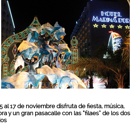
5 al 17 de noviembre disfruta de fiesta, música,
ra y un gran pasacalle con las “filaes” de los dos
os