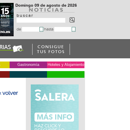
Domingo 09 de agosto de 2026
b u s c a r
de
hasta
a
Gastronomía
Hoteles y Alojamiento
« volver