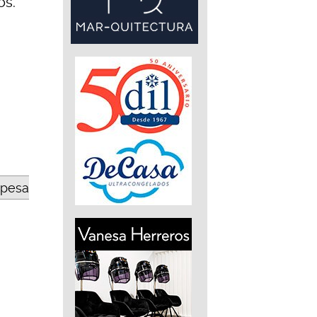
os.
opesa