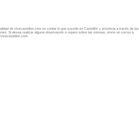
nalidad de vivecastellon.com es contar lo que sucede en Castellón y provincia a través de las
nes. Si desea realizar alguna observación o reparo sobre las mismas, envíe un correo a
@vivecastellon.com