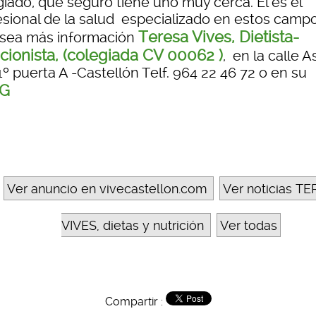
giado, que seguro tiene uno muy cerca. El es el
esional de la salud especializado en estos campo
Teresa Vives, Dietista-
esea más información
icionista, (colegiada CV 00062 )
, en la calle A
1º puerta A -Castellón Telf. 964 22 46 72 o en su
G
Ver anuncio en vivecastellon.com
Ver noticias T
VIVES, dietas y nutrición
Ver todas
Compartir :