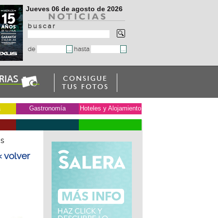
Jueves 06 de agosto de 2026
b u s c a r
de
hasta
a
Gastronomía
Hoteles y Alojamiento
as
« volver