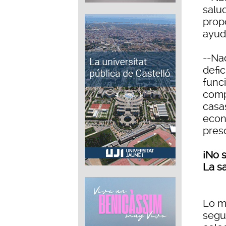
salu
propo
ayuda
--Na
defic
func
comp
casa
econ
pres
¡No s
La s
Lo m
segur