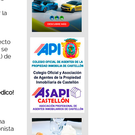
 la
ecto
 se
) de
édico!
ma
onista