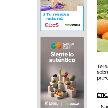
Teres
sobr
profe
ÉTIC
--Na