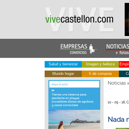
Salud y bienestar
Imagen y belleza
Empre
Mundo hogar
Ir de compras
C
Noticias
10 - 05 - 16, 
Nada m