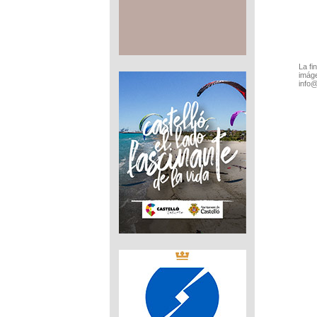
La fi
imáge
info