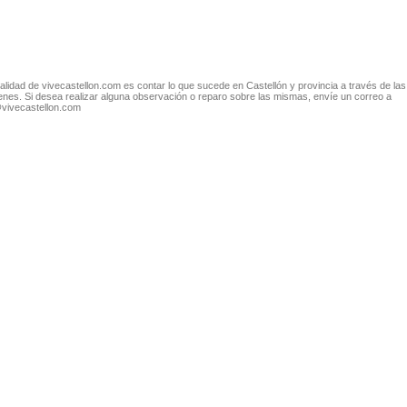
nalidad de vivecastellon.com es contar lo que sucede en Castellón y provincia a través de las
nes. Si desea realizar alguna observación o reparo sobre las mismas, envíe un correo a
@vivecastellon.com