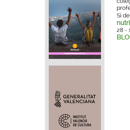
cole
prof
Si d
nutr
28 - 
BLO