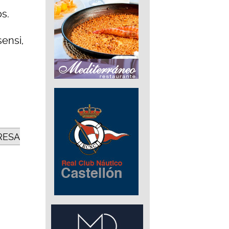
s.
sensi,
ERESA