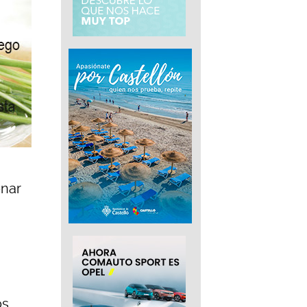
onar
os