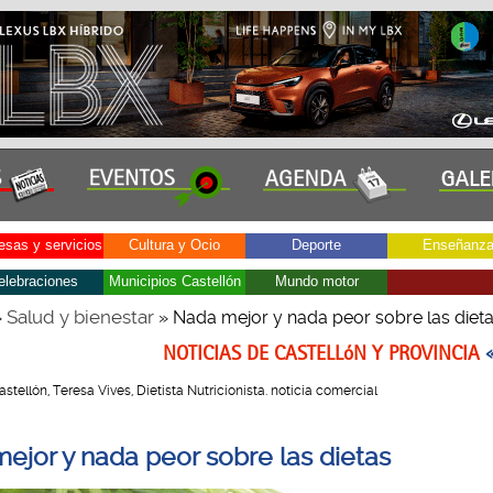
sas y servicios
Cultura y Ocio
Deporte
Enseñanz
elebraciones
Municipios Castellón
Mundo motor
Salud y bienestar
»
» Nada mejor y nada peor sobre las diet
NOTICIAS DE CASTELLóN Y PROVINCIA
Castellón, Teresa Vives, Dietista Nutricionista. noticia comercial
ejor y nada peor sobre las dietas