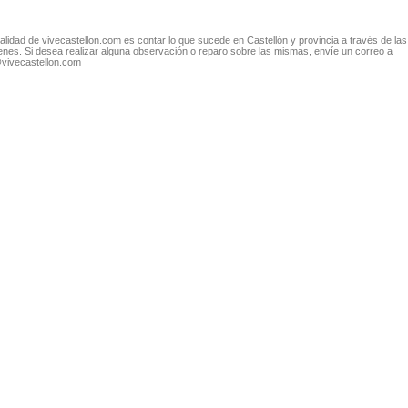
nalidad de vivecastellon.com es contar lo que sucede en Castellón y provincia a través de las
nes. Si desea realizar alguna observación o reparo sobre las mismas, envíe un correo a
@vivecastellon.com