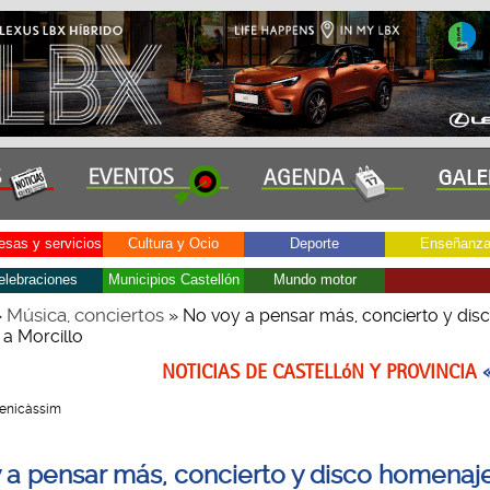
sas y servicios
Cultura y Ocio
Deporte
Enseñanz
elebraciones
Municipios Castellón
Mundo motor
Música, conciertos
»
» No voy a pensar más, concierto y dis
a Morcillo
NOTICIAS DE CASTELLóN Y PROVINCIA
 Benicàssim
 a pensar más, concierto y disco homenaj