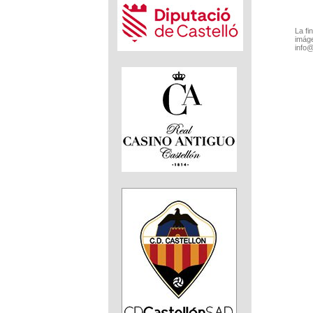
La fi
imáge
info