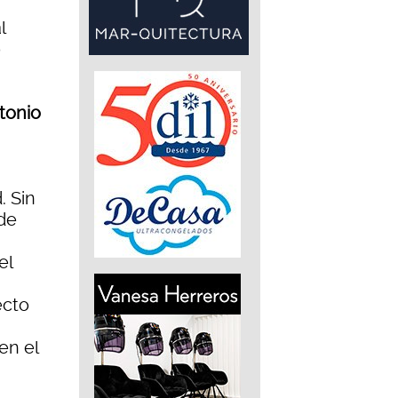
l
o
tonio
. Sin
de
el
ecto
en el