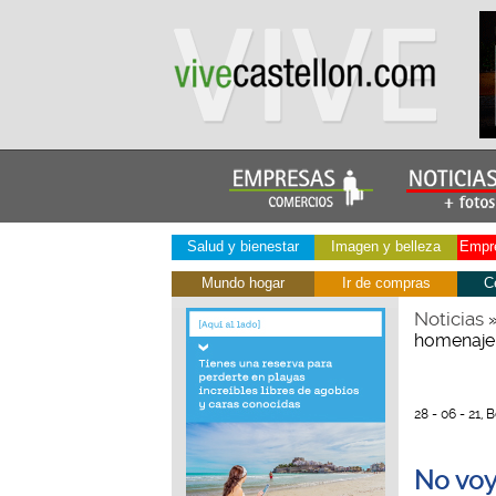
Salud y bienestar
Imagen y belleza
Empre
Mundo hogar
Ir de compras
C
Noticias
homenaje 
28 - 06 - 21,
No voy