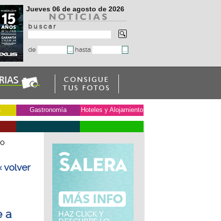
Jueves 06 de agosto de 2026
b u s c a r
de
hasta
a
Gastronomía
Hoteles y Alojamiento
co
« volver
e a