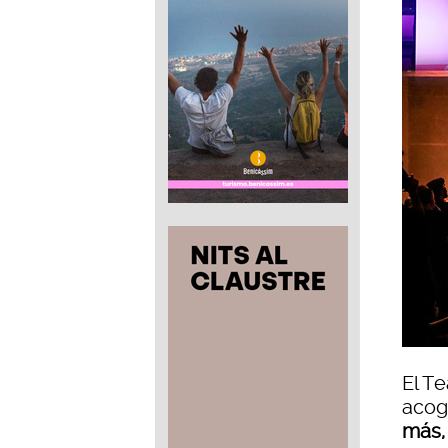
El T
acog
más, 