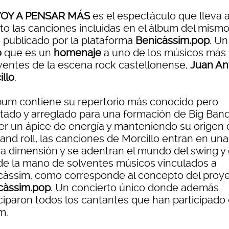
VOY A PENSAR MÁS
es el espectáculo que lleva a
cto las canciones incluidas en el álbum del mism
o publicado por la plataforma
Benicàssim.pop
. Un
o
que es un
homenaje
a uno de los músicos más
uyentes de la escena rock castellonense,
Juan An
illo
.
lbum contiene su repertorio más conocido pero
tado y arreglado para una formación de Big Band
er un ápice de energía y manteniendo su origen 
and roll, las canciones de Morcillo entran en una
a dimensión y se adentran el mundo del swing y 
 de la mano de solventes músicos vinculados a
càssim, como corresponde al concepto del proy
càssim.pop
. Un concierto único donde además
iciparon todos los cantantes que han participado 
m.