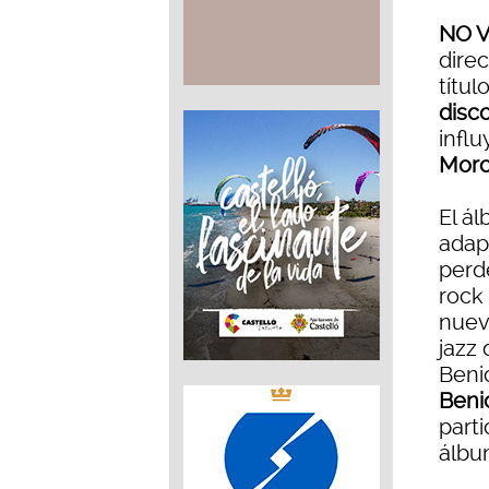
NO 
dire
títul
disc
infl
Morc
El á
adap
perd
rock 
nuev
jazz
Beni
Beni
part
álbu