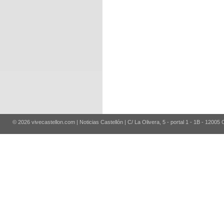
© 2026 vivecastellon.com | Noticias Castellón | C/ La Olivera, 5 - portal 1 - 1B - 12005 