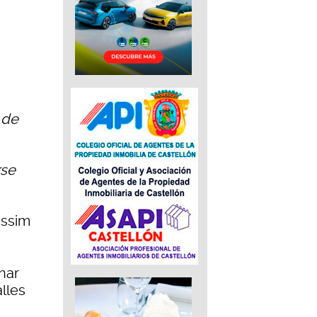
 de
rse
àssim
enar
lles