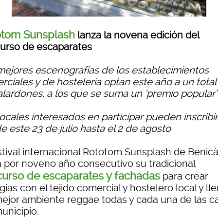
otom Sunsplash
lanza la novena edición del
urso de escaparates
mejores escenografías de los establecimientos
rciales y de hostelería optan este año a un total
alardones, a los que se suma un ‘premio popular’
locales interesados en participar pueden inscribi
e este 23 de julio hasta el 2 de agosto
estival internacional Rototom Sunsplash de Benic
a por noveno año consecutivo su tradicional
urso de escaparates y fachadas
para crear
gias con el tejido comercial y hostelero local y ll
mejor ambiente reggae todas y cada una de las ca
unicipio.