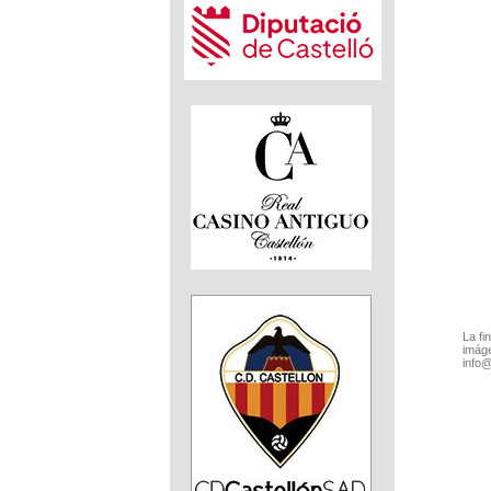
La fi
imáge
info