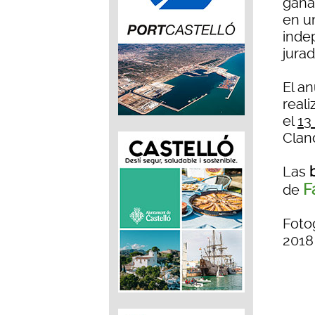
gana
en u
inde
jura
El a
real
el
13
Clan
Las
F
de
Foto
2018