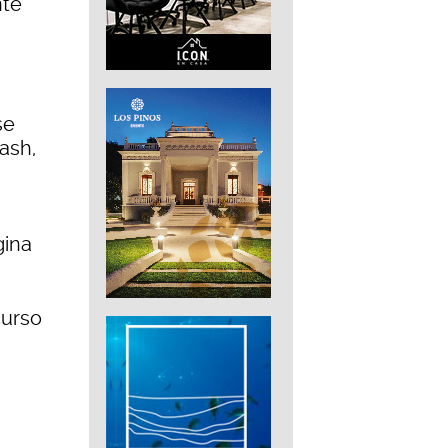
nte
se
ash,
gina
curso