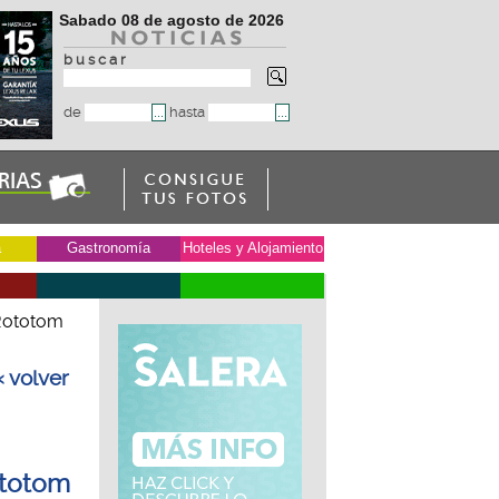
Sabado 08 de agosto de 2026
b u s c a r
de
hasta
a
Gastronomía
Hoteles y Alojamiento
 Rototom
« volver
ototom