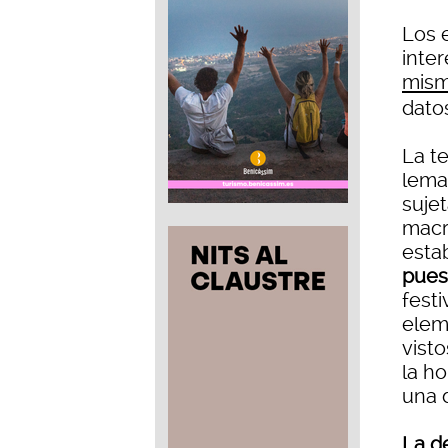
Los 
inte
mism
dato
La te
lema
sujet
macr
esta
pues
festi
elem
vist
la h
una d
La d