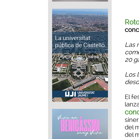
Rot
conc
Las 
come
20 g
Los 
desd
El f
lanz
conc
siner
del 
del m