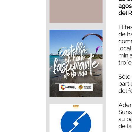
agos
del 
El fe
de h
come
local
mini
trofe
Sólo 
parti
del f
Adem
Suns
su p
de l