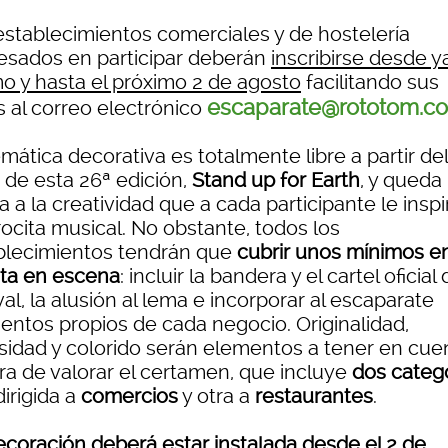
establecimientos comerciales y de hostelería
resados en participar deberán
inscribirse desde y
o y hasta el próximo 2 de agosto
facilitando sus
escaparate@rototom.c
s al correo electrónico
mática decorativa es totalmente libre a partir del
 de esta 26ª edición,
Stand up for Earth
, y queda
a a la creatividad que a cada participante le inspi
ocita musical. No obstante, todos los
blecimientos tendrán que
cubrir unos mínimos e
ta en escena
: incluir la bandera y el cartel oficial 
val, la alusión al lema e incorporar al escaparate
entos propios de cada negocio. Originalidad,
osidad y colorido serán elementos a tener en cue
ora de valorar el certamen, que incluye
dos categ
irigida a
comercios
y otra a
restaurantes
.
ecoración deberá estar instalada desde el 2 de