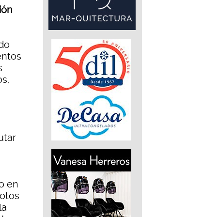
ción
ado
entos
s
os,
utar
o en
fotos
la