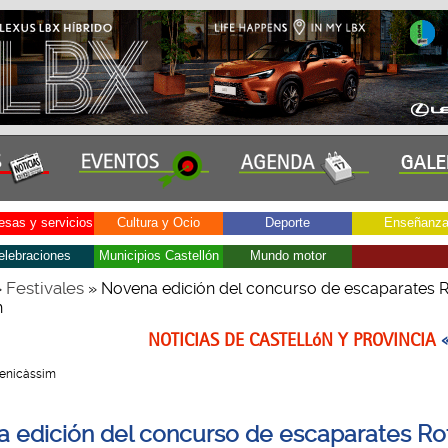
sas y servicios
Cultura y Ocio
Deporte
Enseñanz
elebraciones
Municipios Castellón
Mundo motor
Festivales
»
» Novena edición del concurso de escaparates
h
NOTICIAS DE CASTELLóN Y PROVINCIA
 Benicàssim
 edición del concurso de escaparates R