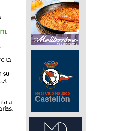
a
om
.
re la
n su
del
nta a
orías
: