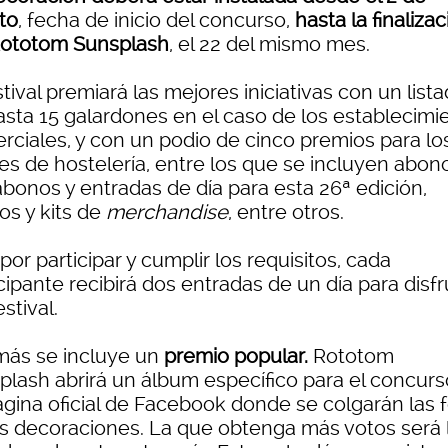
to
, fecha de inicio del concurso,
hasta la finaliza
Rototom Sunsplash
, el 22 del mismo mes.
stival premiará las mejores iniciativas con un list
asta 15 galardones en el caso de los establecimi
rciales, y con un podio de cinco premios para lo
es de hostelería, entre los que se incluyen abon
abonos y entradas de día para esta 26ª edición,
os y kits de
merchandise
, entre otros.
por participar y cumplir los requisitos, cada
cipante recibirá dos entradas de un día para disfr
estival.
ás se incluye un
premio popular.
Rototom
plash abrirá un álbum específico para el concurs
ágina oficial de Facebook donde se colgarán las 
as decoraciones. La que obtenga más votos será 