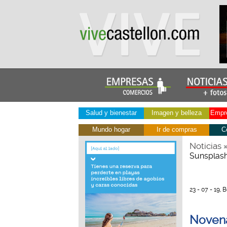
Salud y bienestar
Imagen y belleza
Empre
Mundo hogar
Ir de compras
C
Noticias
Sunsplas
23 - 07 - 19,
Novena