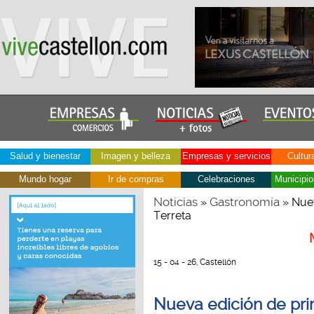
Salud y bienestar
Imagen y belleza
Empresas y servicios
Cultur
Mundo hogar
Ir de compras
Celebraciones
Municipio
Noticias
Gastronomía
»
» Nuev
Terreta
15 - 04 - 26, Castellón
Nueva edición de pri