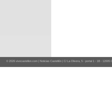
© 2026 vivecastellon.com | Noticias Castellón | C/ La Olivera, 5 - portal 1 - 1B - 12005 