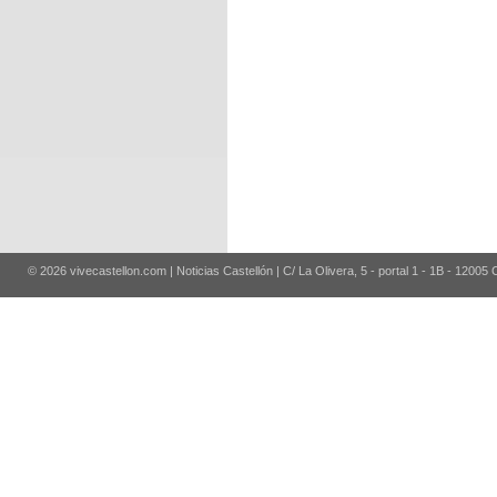
© 2026 vivecastellon.com | Noticias Castellón | C/ La Olivera, 5 - portal 1 - 1B - 12005 