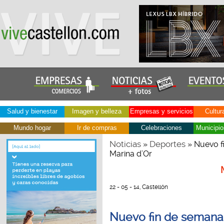
Salud y bienestar
Imagen y belleza
Empresas y servicios
Cultur
Mundo hogar
Ir de compras
Celebraciones
Municipio
Noticias
Deportes
»
» Nuevo f
Marina d’Or
22 - 05 - 14, Castellón
Nuevo fin de semana