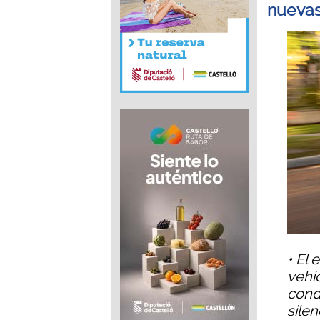
nuevas
• El 
vehí
cond
silen