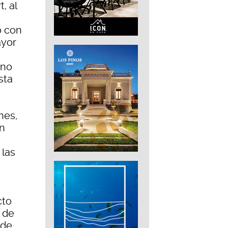
, al
o con
ayor
ino
sta
nes,
ón
 las
cto
n de
 de