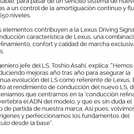
table, para pasar de un sencillo sistema de nuev
s a un control de la amortiguación continuo y fl
650 niveles.
s elementos contribuyen a la Lexus Driving Signa
onducción característica de Lexus, una combinac
efinamiento, confort y calidad de marcha exclusi
s.
geniero jefe del LS, Toshio Asahi, explica: “Hemos
oduciendo mejoras año tras año para asegurar la
inua evolución del LS como referente de Lexus. 
to al rendimiento de conducción del nuevo LS, d
teníamos que centrarnos en la ‘conducción refin
vertebra el ADN del modelo, y que es sin duda el
o de partida de nuestra marca. Así pues, volvimo
orígenes y perfeccionamos los fundamentos del
culo desde la base”.