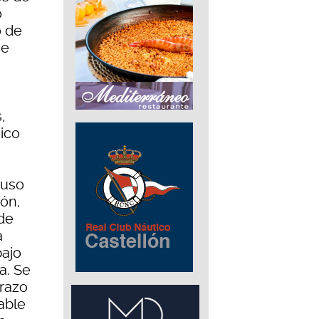
o
o de
 e
,
mico
puso
ón,
 de
a
bajo
a. Se
razo
able