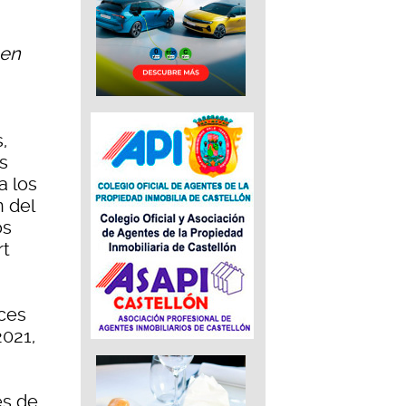
 en
,
s
a los
 del
os
rt
ces
2021,
es de