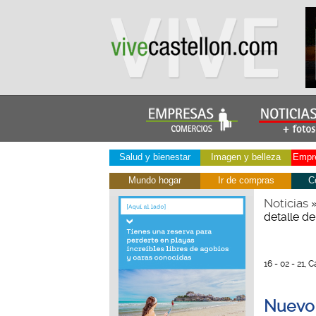
Salud y bienestar
Imagen y belleza
Empre
Mundo hogar
Ir de compras
C
Noticias
detalle d
16 - 02 - 21, 
Nuevo 