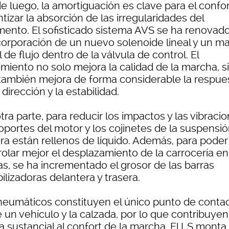
 luego, la amortiguación es clave para el confort
tizar la absorción de las irregularidades del
mento. El sofisticado sistema AVS se ha renovad
ncorporación de un nuevo solenoide lineal y un m
 de flujo dentro de la válvula de control. El
imiento no solo mejora la calidad de la marcha, s
también mejora de forma considerable la respue
 dirección y la estabilidad.
tra parte, para reducir los impactos y las vibracio
oportes del motor y los cojinetes de la suspensi
era están rellenos de líquido. Además, para poder
olar mejor el desplazamiento de la carrocería en
as, se ha incrementado el grosor de las barras
ilizadoras delantera y trasera.
neumáticos constituyen el único punto de conta
 un vehículo y la calzada, por lo que contribuye
a sustancial al confort de la marcha. El LS monta