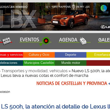
sas y servicios
Cultura y Ocio
Deporte
Enseñanz
elebraciones
Municipios Castellón
Mundo motor
Transportes y movilidad, vehículos
»
» Nuevo LS 500h, la at
e Lexus lleva a nuevas cotas el confort de marcha
NOTICIAS DE CASTELLóN Y PROVINCIA
Castellón
LS 500h, la atención al detalle de Lexus l