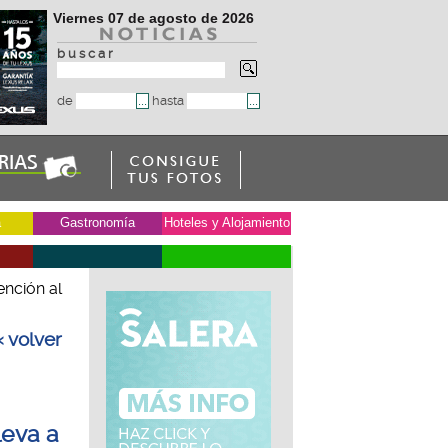
Viernes 07 de agosto de 2026
b u s c a r
de
hasta
a
Gastronomía
Hoteles y Alojamiento
ención al
« volver
leva a