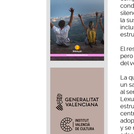
cond
sile
la s
incl
estru
El r
pero
del 
La q
un s
al se
Lexu
estru
cent
adop
y se