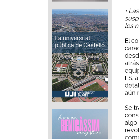
• Las
susp
los n
El c
carac
desd
atrás
equi
LS, a
deta
aún 
Se t
cons
algo
revol
comp