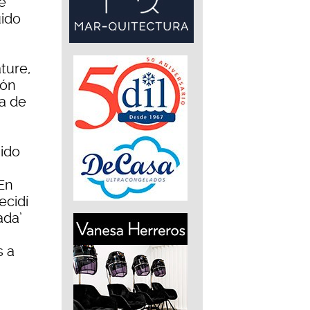
e
uido
ture,
ión
va de
 ido
En
ecidí
ada’
s a