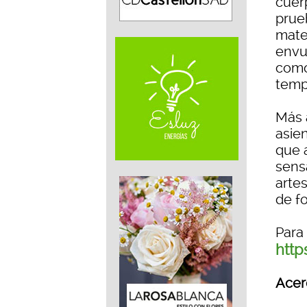
cuerp
prue
mater
envu
como
temp
Más a
asie
que 
sens
arte
de f
Para
http
Acer