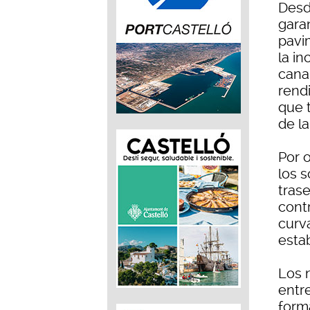
Desde
garan
pavi
la i
canal
rend
que 
de la
Por o
los s
tras
contr
curv
estab
Los 
entre
form