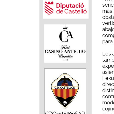
seri
más 
obst
verti
abajo
comp
para 
Los a
tamb
expe
asien
Lexu
direc
dist
contr
model
cojin