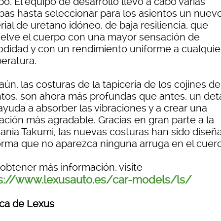
o. El equipo de desarrollo llevó a cabo varias
bas hasta seleccionar para los asientos un nuev
ial de uretano idóneo, de baja resiliencia, que
elve el cuerpo con una mayor sensación de
didad y con un rendimiento uniforme a cualquie
eratura.
ún, las costuras de la tapicería de los cojines de
ntos, son ahora más profundas que antes, un det
ayuda a absorber las vibraciones y a crear una
ación más agradable. Gracias en gran parte a la
sanía Takumi, las nuevas costuras han sido diseñ
orma que no aparezca ninguna arruga en el cuero
 obtener más información, visite
s://www.lexusauto.es/car-models/ls/
ca de Lexus