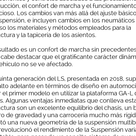
ucción, el confort de marcha y el funcionamient
ncioso. Los cambios van más allá del ajuste básic
uspensión, e incluyen cambios en los neumáticos
uso los materiales y métodos empleados para la
ctura y la tapicería de los asientos.
esultado es un confort de marcha sin precedentes
 cabe destacar que el gratificante carácter diná
vehículo no se ve afectado.
uinta generación del LS, presentada en 2018, su
alto adelante en términos de diseño en automoci
r el primer modelo en utilizar la plataforma GA-L
s. Algunas ventajas inmediatas que conlleva est
ctura son un excelente equilibrio del chasis, un 
ro de gravedad y una carrocería mucho más rígid
tó una nueva geometría de la suspensión multib
 revolucionó el rendimiento de la Suspensión vari