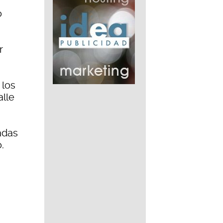
o
r
 los
alle
adas
.