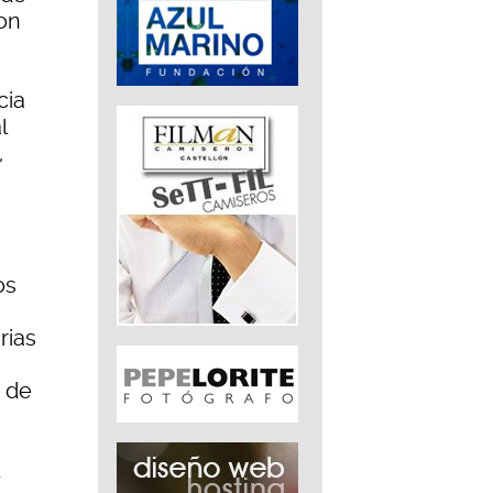
on
cia
l
,
os
rias
n de