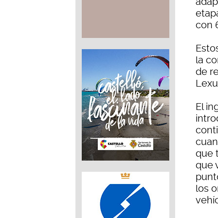
adap
etapa
con 
Esto
la c
de r
Lexu
El in
intr
cont
cuan
que 
que 
punt
los 
vehí