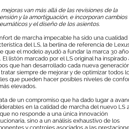
 mejoras van más allá de las revisiones de la
ensión y la amortiguación, e incorporan cambios
eumáticos y el diseño de los asientos.
onfort de marcha impecable ha sido una cualidad
terística del LS, la berlina de referencia de Lexus
e que el modelo ayudó a fundar la marca 30 año
. El listón marcado por el LS original ha inspirado 
pos que han desarrollado cada nueva generación
 tratar siempre de mejorar y de optimizar todos l
lles que pueden hacer posibles niveles de confo
más elevados.
rata de un compromiso que ha dado lugar a avan
iderables en la calidad de marcha del nuevo LS 
 que no responde a una única innovación
ucionaria, sino a un análisis exhaustivo de los
onentes y controles asociados a las prestacion