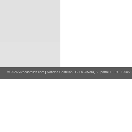
© 2026 vivecastellon.com | Noticias Castellón | C/ La Olivera, 5 - portal 1 - 1B - 12005 