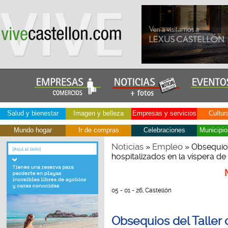
Salud y bienestar
Imagen y belleza
Empresas y servicios
Cultur
Mundo hogar
Ir de compras
Celebraciones
Municipio
Noticias
Empleo
»
» Obsequios
hospitalizados en la víspera d
05 - 01 - 26, Castellón
Obsequios del Taller