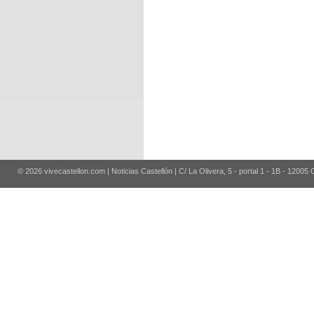
© 2026 vivecastellon.com | Noticias Castellón | C/ La Olivera, 5 - portal 1 - 1B - 12005 