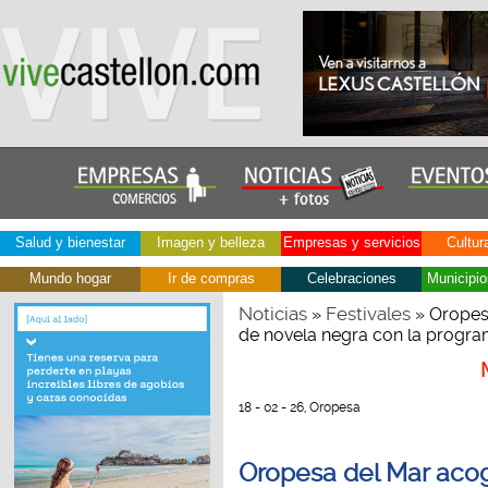
Salud y bienestar
Imagen y belleza
Empresas y servicios
Cultur
Mundo hogar
Ir de compras
Celebraciones
Municipio
Noticias
Festivales
»
» Oropesa
de novela negra con la progr
18 - 02 - 26, Oropesa
Oropesa del Mar acog