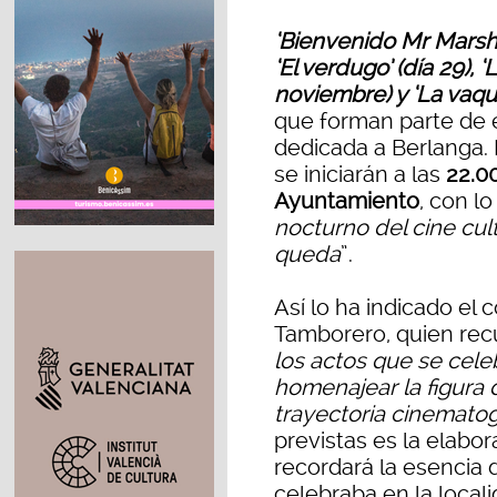
‘Bienvenido Mr Marshall
‘El verdugo’ (día 29), 
noviembre) y ‘La vaqu
que forman parte de e
dedicada a Berlanga.
se iniciarán a las
22.0
Ayuntamiento
, con lo
nocturno del cine cult
queda
”.
Así lo ha indicado el 
Tamborero, quien rec
los actos que se cele
homenajear la figura 
trayectoria cinematog
previstas es la elabo
recordará la esencia 
celebraba en la local