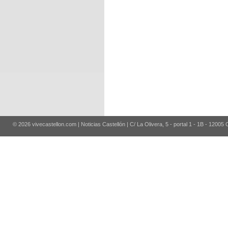
© 2026 vivecastellon.com | Noticias Castellón | C/ La Olivera, 5 - portal 1 - 1B - 12005 