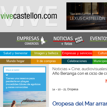
Salud y bienestar
Imagen y belleza
Empresas y servicios
Cultur
Mundo hogar
Ir de compras
Celebraciones
Municipio
Noticias
Cine, audiovisuales
»
Año Berlanga con el ciclo de ci
14 - 10 - 21, Oropesa
Oropesa del Mar arra