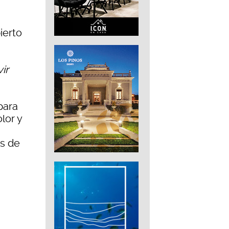
ierto
ir
para
lor y
s de