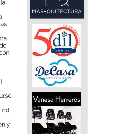
 la
a
las
ora
 de
 con
l
,
curso
End,
en y