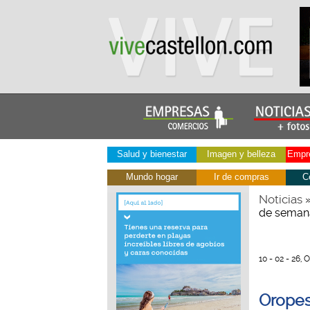
Salud y bienestar
Imagen y belleza
Empre
Mundo hogar
Ir de compras
C
Noticias
de seman
10 - 02 - 26,
Oropes