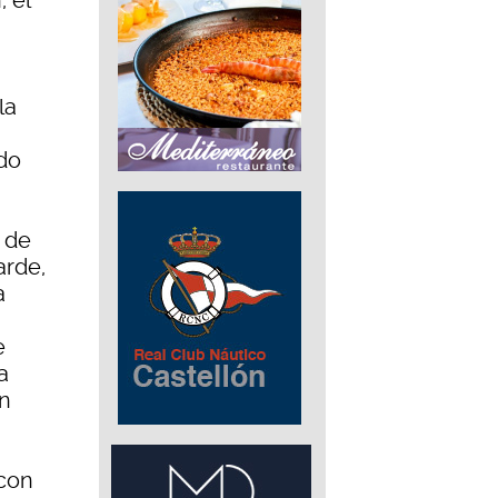
, el
la
ado
o de
arde,
a
e
a
on
con