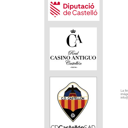
La fi
imáge
info