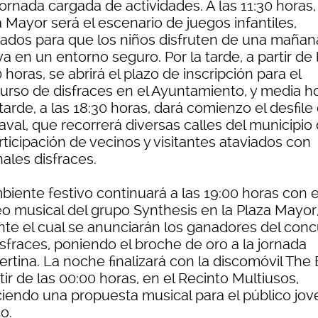
ornada cargada de actividades. A las 11:30 horas,
 Mayor será el escenario de juegos infantiles,
ados para que los niños disfruten de una mañan
va en un entorno seguro. Por la tarde, a partir de 
 horas, se abrirá el plazo de inscripción para el
urso de disfraces en el Ayuntamiento, y media h
arde, a las 18:30 horas, dará comienzo el desfile
aval, que recorrerá diversas calles del municipio
rticipación de vecinos y visitantes ataviados con
nales disfraces.
biente festivo continuará a las 19:00 horas con e
eo musical del grupo Synthesis en la Plaza Mayor
nte el cual se anunciarán los ganadores del con
sfraces, poniendo el broche de oro a la jornada
rtina. La noche finalizará con la discomóvil The 
tir de las 00:00 horas, en el Recinto Multiusos,
ciendo una propuesta musical para el público jov
o.