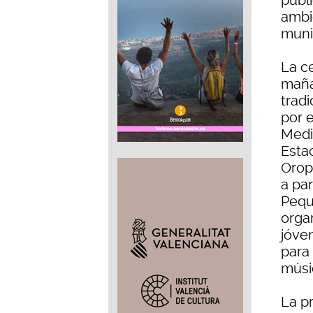
públi
ambie
muni
La c
maña
tradi
por 
Medit
Estac
Orope
a par
Peque
orga
jóve
para
músi
La p