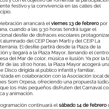
cos y con el objetivo de fomentar la participación
nte festivo y la convivencia en las calles del
cipio.
elebración arrancará el
viernes 13 de febrero
por 
na, cuando a las 9:30 horas tendrá lugar el
cional desfile de disfraces escolares protagoniz
el alumnado del CEIP Dean Martí y del CEIP La
errània. El desfile partirá desde la Plaza de la
ión y llegará a la Plaza Mayor, llenando el centr
sa del Mar de color, música e ilusión. Ya por la t
tir de las 18:00 horas, la Plaza Mayor acogerá un
 Disco dirigida al público infantil y familiar,
nizada en colaboración con la Asociación local d
nes Som Orpesa, ofreciendo una propuesta lúdic
 que los más pequeños disfruten del Carnaval c
ca y animación.
rogramación continuará el
sábado 14 de febrero