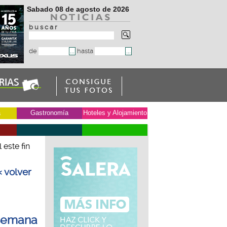
Sabado 08 de agosto de 2026
b u s c a r
de
hasta
a
Gastronomía
Hoteles y Alojamiento
este fin
« volver
 semana