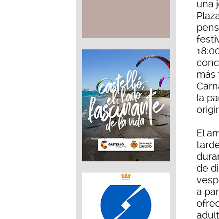
una j
Plaza
pens
festi
18:00
conc
más t
Carn
la pa
origi
El am
tard
dura
de di
vespe
a par
ofre
adult