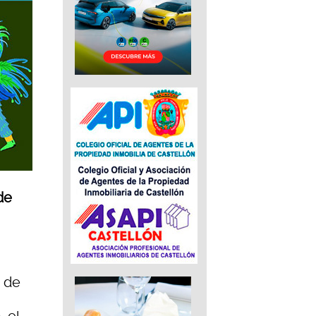
de
n de