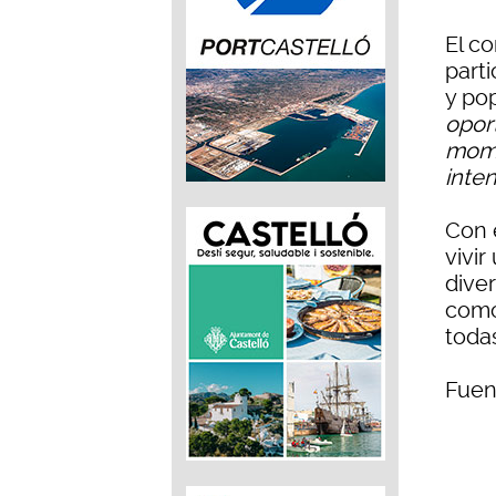
El co
part
y pop
oport
momen
inte
Con 
vivir
diver
como
toda
Fuen