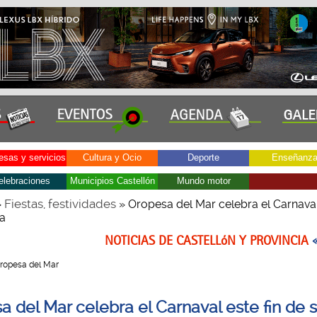
sas y servicios
Cultura y Ocio
Deporte
Enseñanz
elebraciones
Municipios Castellón
Mundo motor
Fiestas, festividades
»
» Oropesa del Mar celebra el Carnaval 
a
NOTICIAS DE CASTELLóN Y PROVINCIA
 Oropesa del Mar
a del Mar celebra el Carnaval este fin de