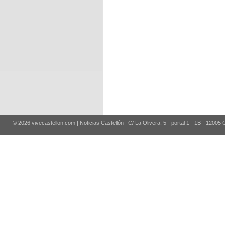
© 2026 vivecastellon.com | Noticias Castellón | C/ La Olivera, 5 - portal 1 - 1B - 12005 