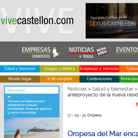
Salud y bienestar
Imagen y belleza
Empresas y servicios
Cultur
Mundo hogar
Ir de compras
Celebraciones
Municipio
Noticias
Salud y bienestar
»
»
anteproyecto de la nueva resid
17 - 03 - 22, Oropesa
Oropesa del Mar enca