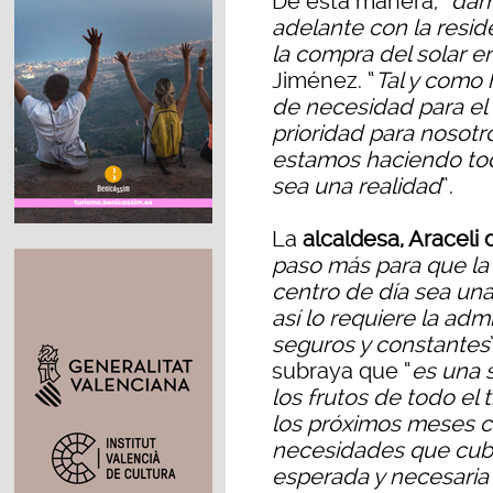
De esta manera, “
dam
adelante con la resid
la compra del solar 
Jiménez. “
Tal y como 
de necesidad para el 
prioridad para nosot
estamos haciendo tod
sea una realidad
”.
La
alcaldesa, Araceli
paso más para que la 
centro de día sea una
así lo requiere la adm
seguros y constantes
subraya que “
es una 
los frutos de todo el
los próximos meses có
necesidades que cubr
esperada y necesaria