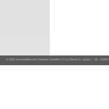
© 2026 vivecastellon.com | Noticias Castellón | C/ La Olivera, 5 - portal 1 - 1B - 12005 