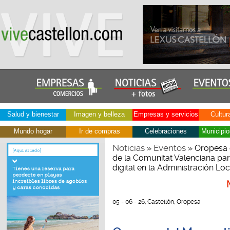
Salud y bienestar
Imagen y belleza
Empresas y servicios
Cultur
Mundo hogar
Ir de compras
Celebraciones
Municipio
Noticias
Eventos
»
» Oropesa d
de la Comunitat Valenciana par
digital en la Administración Loc
05 - 06 - 26, Castellón, Oropesa