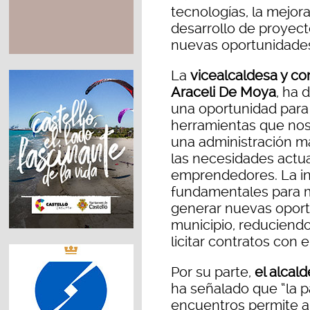
tecnologías, la mejora
desarrollo de proyec
nuevas oportunidades
La
vicealcaldesa y co
Araceli De Moya
, ha 
una oportunidad para
herramientas que nos
una administración má
las necesidades actu
emprendedores. La inn
fundamentales para me
generar nuevas oport
municipio, reduciendo
licitar contratos con 
Por su parte,
el alcal
ha señalado que “la p
encuentros permite a