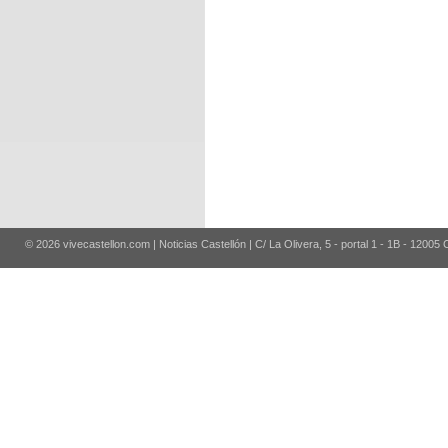
© 2026 vivecastellon.com | Noticias Castellón | C/ La Olivera, 5 - portal 1 - 1B - 12005 