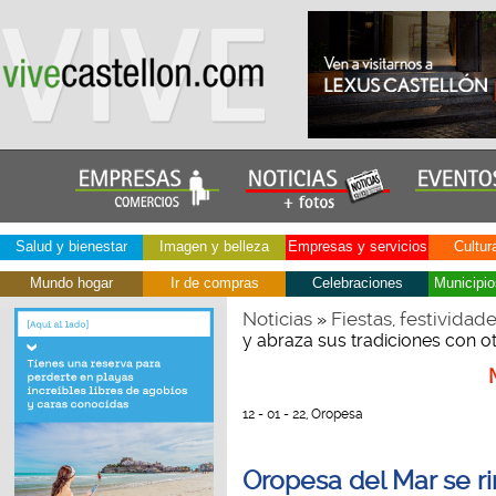
Salud y bienestar
Imagen y belleza
Empresas y servicios
Cultur
Mundo hogar
Ir de compras
Celebraciones
Municipio
Noticias
Fiestas, festividad
»
y abraza sus tradiciones con ot
12 - 01 - 22, Oropesa
Oropesa del Mar se ri